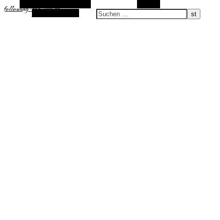
Alternative Seitenleiste
Suchen
following-the-sun.de
Zufallsauswahl