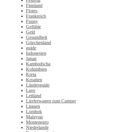
Festival
Finnland
Flores
Frankreich
Funny
Gefühle
Geld
Gesundheit
Griechenland
guide
Indonesien
Japan
Kambodscha
Kolumbien
Kreta
Kroatien
Länderguide
Laos
Lettland
Lierferwagen zum Camper
Litauen
Lombok
Malaysia
Montenegro
Niederlande