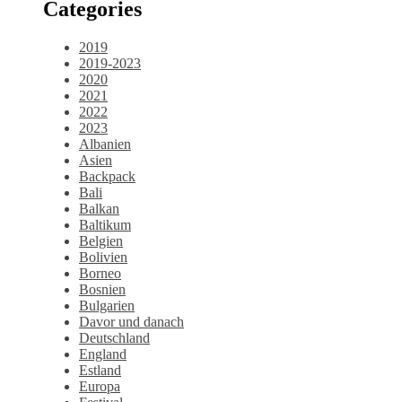
Categories
2019
2019-2023
2020
2021
2022
2023
Albanien
Asien
Backpack
Bali
Balkan
Baltikum
Belgien
Bolivien
Borneo
Bosnien
Bulgarien
Davor und danach
Deutschland
England
Estland
Europa