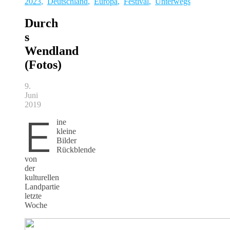
2023
,
Deutschland
,
Europa
,
Festival
,
Unterwegs
Durch
s
Wendland
(Fotos)
9.
Juni
2019
E
ine
kleine
Bilder
Rückblende
von
der
kulturellen
Landpartie
letzte
Woche