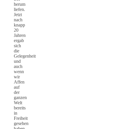
herum
liefen.
Jetzt
nach
knapp
20
Jahren
ergab
sich
die
Gelegenheit
und
auch
wenn
wir
Affen
auf
der
ganzen
Welt
bereits
in
Freiheit
gesehen
haben