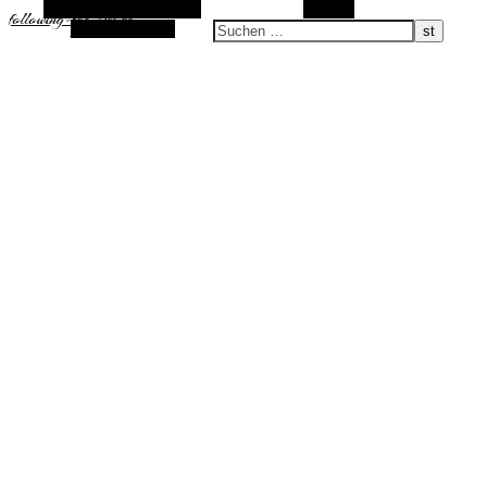
Alternative Seitenleiste
Suchen
following-the-sun.de
Zufallsauswahl