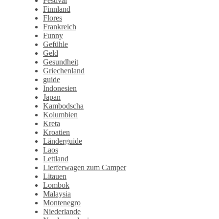
Festival
Finnland
Flores
Frankreich
Funny
Gefühle
Geld
Gesundheit
Griechenland
guide
Indonesien
Japan
Kambodscha
Kolumbien
Kreta
Kroatien
Länderguide
Laos
Lettland
Lierferwagen zum Camper
Litauen
Lombok
Malaysia
Montenegro
Niederlande