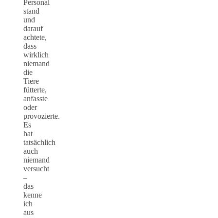
Personal
stand
und
darauf
achtete,
dass
wirklich
niemand
die
Tiere
fütterte,
anfasste
oder
provozierte.
Es
hat
tatsächlich
auch
niemand
versucht
–
das
kenne
ich
aus