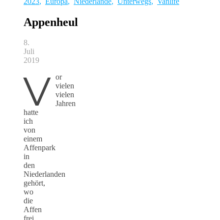
2023
,
Europa
,
Niederlande
,
Unterwegs
,
Vanlife
Appenheul
8.
Juli
2019
V
or
vielen
vielen
Jahren
hatte
ich
von
einem
Affenpark
in
den
Niederlanden
gehört,
wo
die
Affen
frei