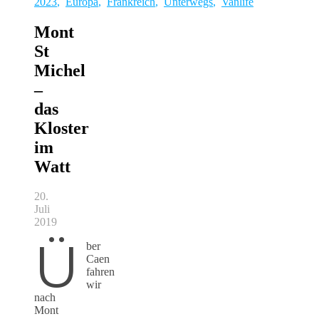
2023
,
Europa
,
Frankreich
,
Unterwegs
,
Vanlife
Mont
St
Michel
–
das
Kloster
im
Watt
20.
Juli
2019
Ü
ber
Caen
fahren
wir
nach
Mont