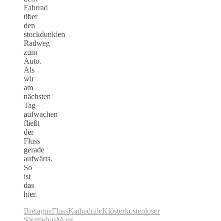
Fahrrad
über
den
stockdunklen
Radweg
zum
Auto.
Als
wir
am
nächsten
Tag
aufwachen
fließt
der
Fluss
gerade
aufwärts.
So
ist
das
hier.
Bretagne
Fluss
Kathedrale
Klöster
kostenloser
Shuttlebus
Mont