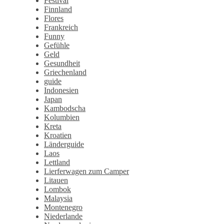
Festival
Finnland
Flores
Frankreich
Funny
Gefühle
Geld
Gesundheit
Griechenland
guide
Indonesien
Japan
Kambodscha
Kolumbien
Kreta
Kroatien
Länderguide
Laos
Lettland
Lierferwagen zum Camper
Litauen
Lombok
Malaysia
Montenegro
Niederlande