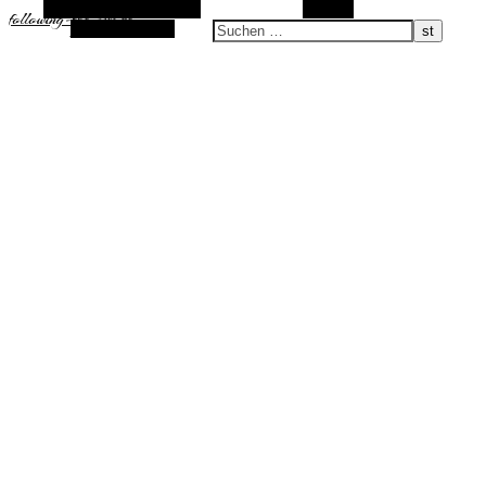
Alternative Seitenleiste
Suchen
following-the-sun.de
Zufallsauswahl