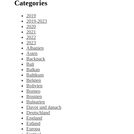
Categories
2019
2019-2023
2020
2021
2022
2023
Albanien
Asien
Backpack
Bali
Balkan
Baltikum
Belgien
Bolivien
Borneo
Bosnien
Bulgarien
Davor und danach
Deutschland
England
Estland
Europa