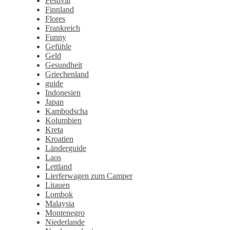
Festival
Finnland
Flores
Frankreich
Funny
Gefühle
Geld
Gesundheit
Griechenland
guide
Indonesien
Japan
Kambodscha
Kolumbien
Kreta
Kroatien
Länderguide
Laos
Lettland
Lierferwagen zum Camper
Litauen
Lombok
Malaysia
Montenegro
Niederlande