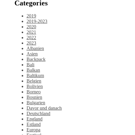
Categories
2019
2019-2023
2020
2021
2022
2023
Albanien
Asien
Backpack
Bali
Balkan
Baltikum
Belgien
Bolivien
Borneo
Bosnien
Bulgarien
Davor und danach
Deutschland
England
Estland
Europa