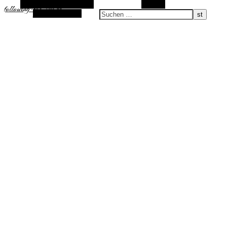
Alternative Seitenleiste
Suchen
following-the-sun.de
Zufallsauswahl