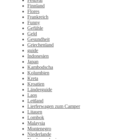
Festival
Finnland
Flores
Frankreich
Funny
Gefühle
Geld
Gesundheit
Griechenland
guide
Indonesien
Japan
Kambodscha
Kolumbien
Kreta
Kroatien
Länderguide
Laos
Lettland
Lierferwagen zum Camper
Litauen
Lombok
Malaysia
Montenegro
Niederlande