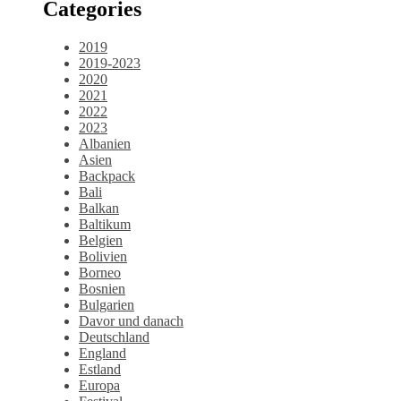
Categories
2019
2019-2023
2020
2021
2022
2023
Albanien
Asien
Backpack
Bali
Balkan
Baltikum
Belgien
Bolivien
Borneo
Bosnien
Bulgarien
Davor und danach
Deutschland
England
Estland
Europa