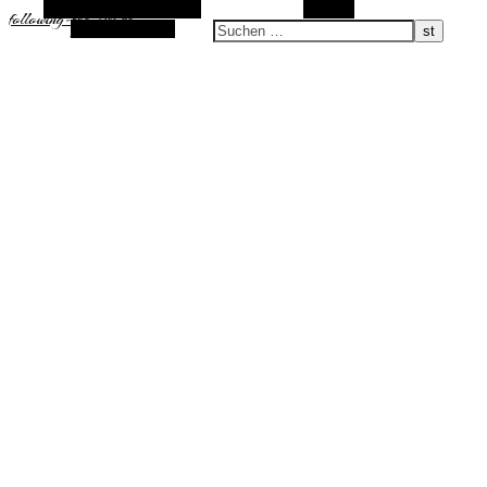
Alternative Seitenleiste
Suchen
following-the-sun.de
Zufallsauswahl