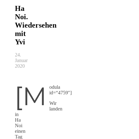
Ha
Noi.
Wiedersehen
mit
Yvi
24.
Januar
2020
[m
odula
id=“4759″]
Wir
landen
in
Ha
Noi
einen
Tag