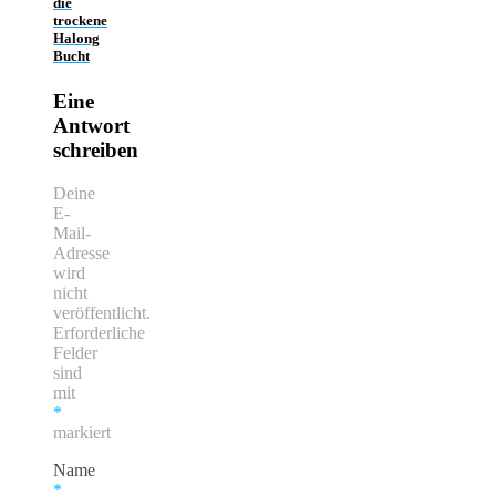
die
trockene
Halong
Bucht
Eine
Antwort
schreiben
Deine
E-
Mail-
Adresse
wird
nicht
veröffentlicht.
Erforderliche
Felder
sind
mit
*
markiert
Name
*