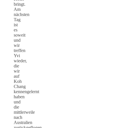
bringt.
Am
nächsten
Tag
ist
es
soweit
und
wir
treffen
Yvi
wieder,
die
wir
auf
Koh
Chang
kennengelernt
haben
und
die
mittlerweile
nach
Australien
zurückgeflogen