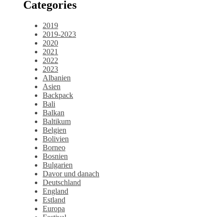
Categories
2019
2019-2023
2020
2021
2022
2023
Albanien
Asien
Backpack
Bali
Balkan
Baltikum
Belgien
Bolivien
Borneo
Bosnien
Bulgarien
Davor und danach
Deutschland
England
Estland
Europa