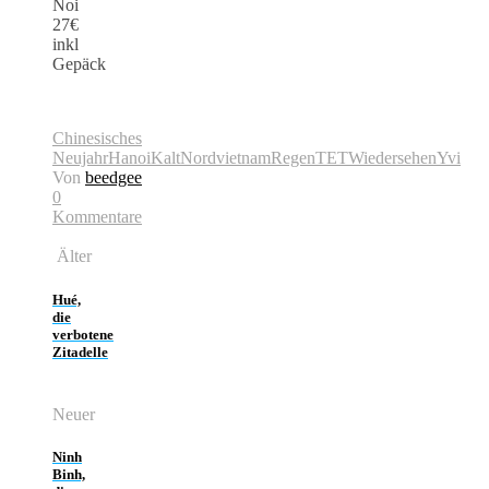
Noi
27€
inkl
Gepäck
Chinesisches
Neujahr
Hanoi
Kalt
Nordvietnam
Regen
TET
Wiedersehen
Yvi
Von
beedgee
0
Kommentare
Älter
Hué,
die
verbotene
Zitadelle
Neuer
Ninh
Binh,