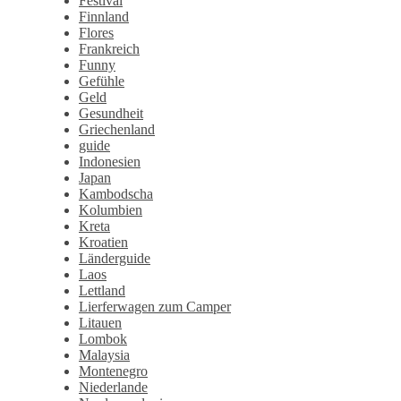
Festival
Finnland
Flores
Frankreich
Funny
Gefühle
Geld
Gesundheit
Griechenland
guide
Indonesien
Japan
Kambodscha
Kolumbien
Kreta
Kroatien
Länderguide
Laos
Lettland
Lierferwagen zum Camper
Litauen
Lombok
Malaysia
Montenegro
Niederlande