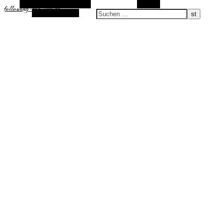
Alternative Seitenleiste
Suchen
following-the-sun.de
Zufallsauswahl