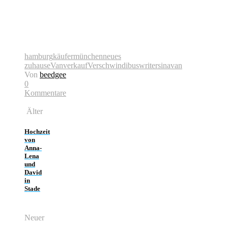
hamburg
käufer
münchen
neues
zuhause
Van
verkauf
Verschwindibus
writersinavan
Von
beedgee
0
Kommentare
Älter
Hochzeit
von
Anna-
Lena
und
David
in
Stade
Neuer