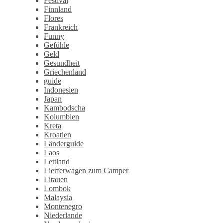
Festival
Finnland
Flores
Frankreich
Funny
Gefühle
Geld
Gesundheit
Griechenland
guide
Indonesien
Japan
Kambodscha
Kolumbien
Kreta
Kroatien
Länderguide
Laos
Lettland
Lierferwagen zum Camper
Litauen
Lombok
Malaysia
Montenegro
Niederlande