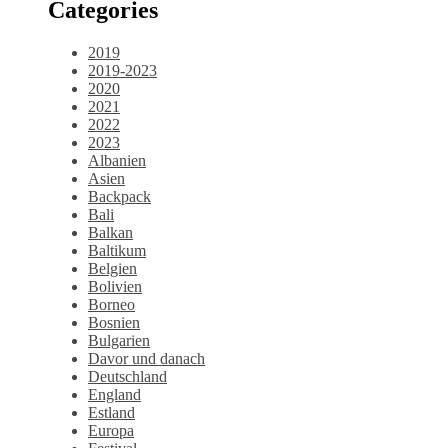
Categories
2019
2019-2023
2020
2021
2022
2023
Albanien
Asien
Backpack
Bali
Balkan
Baltikum
Belgien
Bolivien
Borneo
Bosnien
Bulgarien
Davor und danach
Deutschland
England
Estland
Europa