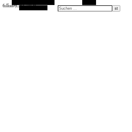
Alternative Seitenleiste
Suchen
following-the-sun.de
Zufallsauswahl