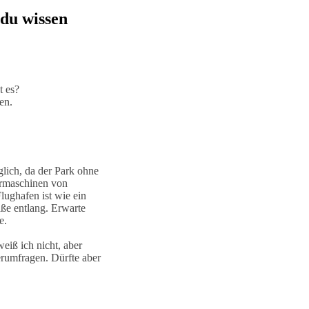
 du wissen
t es?
en.
lich, da der Park ohne
ermaschinen von
lughafen ist wie ein
aße entlang. Erwarte
e.
eiß ich nicht, aber
erumfragen. Dürfte aber