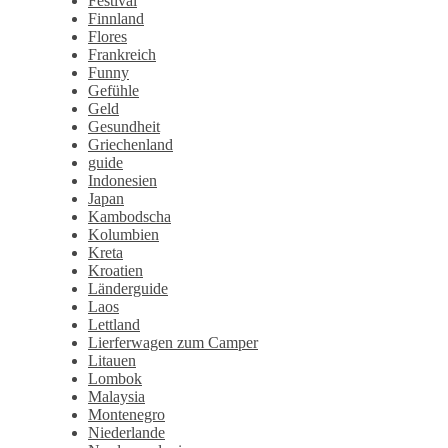
Festival
Finnland
Flores
Frankreich
Funny
Gefühle
Geld
Gesundheit
Griechenland
guide
Indonesien
Japan
Kambodscha
Kolumbien
Kreta
Kroatien
Länderguide
Laos
Lettland
Lierferwagen zum Camper
Litauen
Lombok
Malaysia
Montenegro
Niederlande