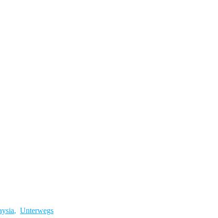
aysia
,
Unterwegs