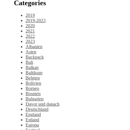
Categories
2019
2019-2023
2020
2021
2022
2023
Albanien
Asien
Backpack
Bali
Balkan
Baltikum
Belgien
Bolivien
Borneo
Bosnien
Bulgarien
Davor und danach
Deutschland
England
Estland
Europa