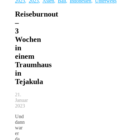
2023
,
2023
,
Asien
,
Bali
,
Indonesien
,
Unterwegs
Reiseburnout
–
3
Wochen
in
einem
Traumhaus
in
Tejakula
21.
Januar
2023
Und
dann
war
er
da.