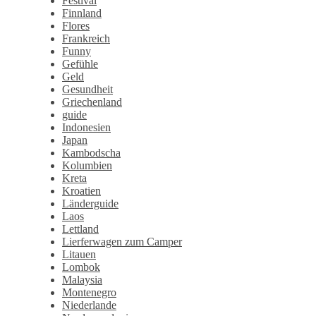
Festival
Finnland
Flores
Frankreich
Funny
Gefühle
Geld
Gesundheit
Griechenland
guide
Indonesien
Japan
Kambodscha
Kolumbien
Kreta
Kroatien
Länderguide
Laos
Lettland
Lierferwagen zum Camper
Litauen
Lombok
Malaysia
Montenegro
Niederlande