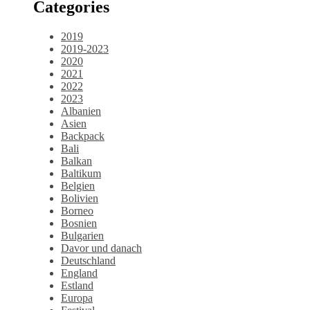
Categories
2019
2019-2023
2020
2021
2022
2023
Albanien
Asien
Backpack
Bali
Balkan
Baltikum
Belgien
Bolivien
Borneo
Bosnien
Bulgarien
Davor und danach
Deutschland
England
Estland
Europa