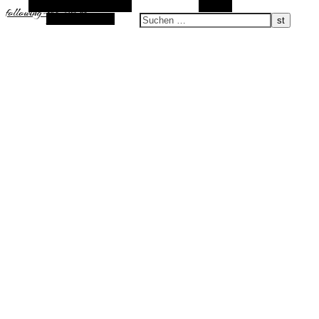
Alternative Seitenleiste
Suchen
following-the-sun.de
Zufallsauswahl