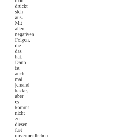
man
drückt
sich
aus.
Mit
allen
negativen
Folgen,
die
das
hat.
Dann
ist
auch
mal
jemand
kacke,
aber
es
kommt
nicht
zu
diesen
fast
unvermeidlichen