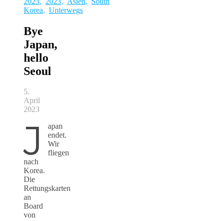
2023
,
2023
,
Asien
,
South
Korea
,
Unterwegs
Bye
Japan,
hello
Seoul
5.
April
2023
J
apan
endet.
Wir
fliegen
nach
Korea.
Die
Rettungskarten
an
Board
von