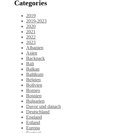
Categories
2019
2019-2023
2020
2021
2022
2023
Albanien
Asien
Backpack
Bali
Balkan
Baltikum
Belgien
Bolivien
Borneo
Bosnien
Bulgarien
Davor und danach
Deutschland
England
Estland
Europa