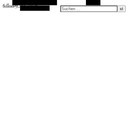
Alternative Seitenleiste
Suchen
following-the-sun.de
Zufallsauswahl