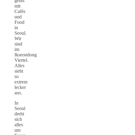
gehts
mit
Cafés
und
Food
in
Seoul.
Wir
sind
im
Ikseondong
Viertel.
Alles
sieht
so
extrem
lecker
aus.
In
Seoul
dreht
sich
alles
um