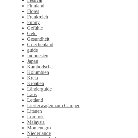
Festival
Finnland
Flores
Frankreich
Funny
Gefühle
Geld
Gesundheit
Griechenland
guide
Indonesien
Japan
Kambodscha
Kolumbien
Kreta
Kroatien
Länderguide
Laos
Lettland
Lierferwagen zum Camper
Litauen
Lombok
Malaysia
Montenegro
Niederlande