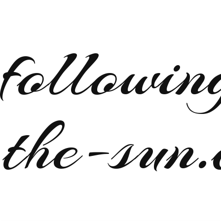
followin
the-sun.