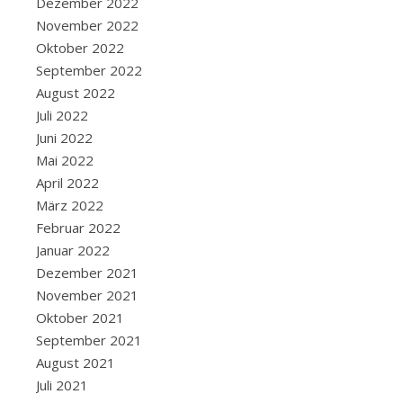
Dezember 2022
Jahren
November 2022
wollte
Oktober 2022
ich
September 2022
hier
August 2022
her.
Juli 2022
Wer
Juni 2022
weiß
Mai 2022
was
April 2022
Steampunk
März 2022
ist
Februar 2022
und
Januar 2022
was
Dezember 2021
Maker
November 2021
sind,
Oktober 2021
der
September 2021
weiß
August 2021
auch
Juli 2021