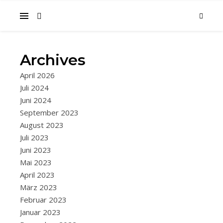
Archives
,
2019
2019-
April 2026
,
2023
EUROPA
Juli 2024
NANTES
Juni 2024
–
September 2023
DIE
August 2023
Juli 2023
GALERIE
Juni 2023
DER
Mai 2023
MASCHINE
April 2023
März 2023
Seit
Februar 2023
mindestens
Januar 2023
10