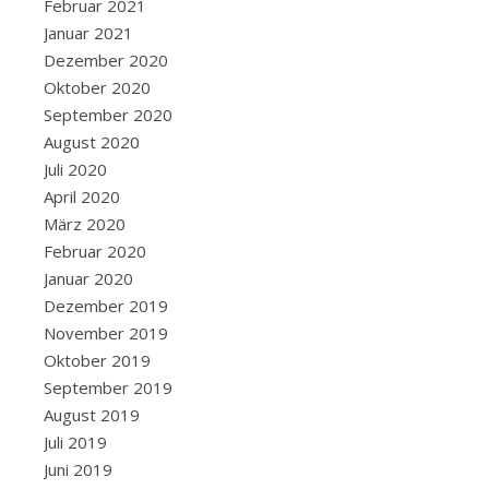
unsere
Februar 2021
Begeisterung
Januar 2021
zu
Dezember 2020
teilen.
Oktober 2020
Während
September 2020
im
August 2020
Internet
Juli 2020
manchmal
April 2020
Bilder
März 2020
des
Februar 2020
gigantischen
Januar 2020
Elefanten
Dezember 2019
kursieren,
November 2019
sieht
Oktober 2019
man
September 2019
den
August 2019
Rest
Juli 2019
kaum.
Juni 2019