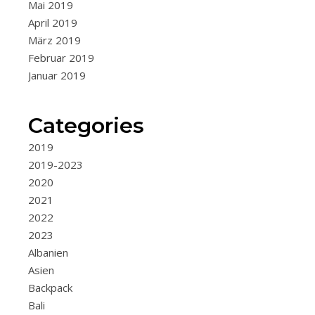
Das
Mai 2019
dreistöckige…
April 2019
März 2019
Von
Februar 2019
Januar 2019
beedgee
26.
Categories
Juli
2019
2019
2019-2023
2020
2021
2022
2023
Albanien
Asien
Backpack
Bali