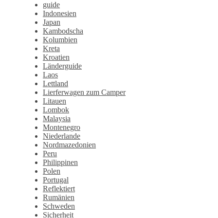
guide
Indonesien
Japan
Kambodscha
Kolumbien
Kreta
Kroatien
Länderguide
Laos
Lettland
Lierferwagen zum Camper
Litauen
Lombok
Malaysia
Montenegro
Niederlande
Nordmazedonien
Peru
Philippinen
Polen
Portugal
Reflektiert
Rumänien
Schweden
Sicherheit