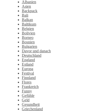
Albanien
Asien
Backpack
Bali
Balkan
Baltikum
Belgien
Bolivien
Borneo
Bosnien
Bulgarien
Davor und danach
Deutschland
England
Estland
Europa
Festival
Finnland
Flores
Frankreich
Funny
Gefühle
Geld
Gesundheit
Griechenland