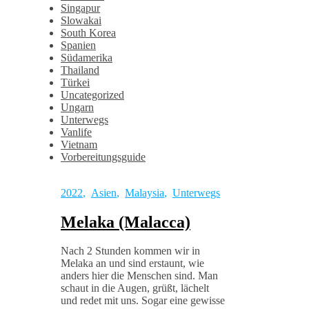
Singapur
Slowakai
South Korea
Spanien
Südamerika
Thailand
Türkei
Uncategorized
Ungarn
Unterwegs
Vanlife
Vietnam
Vorbereitungsguide
2022
,
Asien
,
Malaysia
,
Unterwegs
Melaka (Malacca)
Nach 2 Stunden kommen wir in
Melaka an und sind erstaunt, wie
anders hier die Menschen sind. Man
schaut in die Augen, grüßt, lächelt
und redet mit uns. Sogar eine gewisse