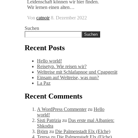
Leidenschaft können wir hier finden.
Wir lernen einen alten…
Von
catnoir
8. Dezember 2022
Suchen
Suchen
Recent Posts
Hello world!
Reisetyp. Wie reisen wir?
Weltreise mit Schlafapnoe und Cpapgerät
Einsam auf Weltreise, was nun?
La Paz
Recent Comments
A WordPress Commenter
zu
Hello
world!
Sisti Patrizia
zu
Das erste mal Albanien:
Shkodra
Björn
zu
Die Palmenstadt Elx (Elche)
Teresa
zu
Die Palmenstadt Elx (Elche)