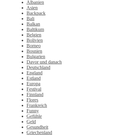
Albanien
Asien
Backpack
Bali
Balkan
Baltikum
Belgien
Bolivien
Borneo
Bosnien
Bulgarien
Davor und danach
Deutschland
England
Estland
Europa
Festival
Finnland
Flores
Frankreich
Funny
Gefühle
Geld
Gesundheit
Griechenland