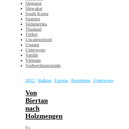
Singapur
Slowakai
South Korea
Spanien
Südamerika
Thailand
Türkei
Uncategorized
Ungarn
Unterwegs
Vanlife
Vietnam
Vorbereitungsguide
2022
,
Balkan
,
Europa
,
Rumänien
,
Unterwegs
Von
Biertan
nach
Holzmengen
Es