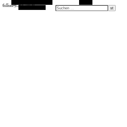
Alternative Seitenleiste
Suchen
following-the-sun.de
Zufallsauswahl