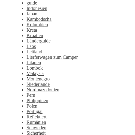
guide
Indonesien
Japan
Kambodscha
Kolumbien
Kreta
Kroatien
Länderguide
Laos
Lettland
Lierferwagen zum Camper
Litauen
Lombok
Malaysia
Montenegro
Niederlande
Nordmazedonien
Peru
Philippinen
Polen
Portugal
Reflektiert
Rumänien
Schweden
Sicherheit