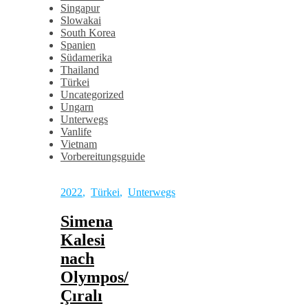
Singapur
Slowakai
South Korea
Spanien
Südamerika
Thailand
Türkei
Uncategorized
Ungarn
Unterwegs
Vanlife
Vietnam
Vorbereitungsguide
2022
,
Türkei
,
Unterwegs
Simena
Kalesi
nach
Olympos/
Çıralı