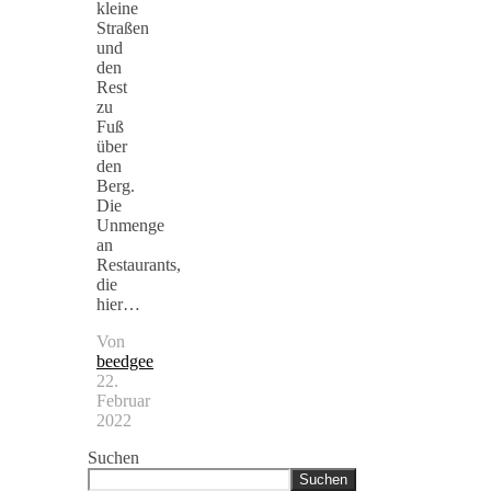
kleine
Straßen
und
den
Rest
zu
Fuß
über
den
Berg.
Die
Unmenge
an
Restaurants,
die
hier…
Von
beedgee
22.
Februar
2022
Suchen
Suchen