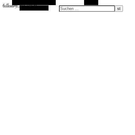
Alternative Seitenleiste
Suchen
following-the-sun.de
Zufallsauswahl