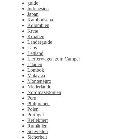
guide
Indonesien
Japan
Kambodscha
Kolumbien
Kreta
Kroatien
Länderguide
Laos
Lettland
Lierferwagen zum Camper
Litauen
Lombok
Malaysia
Montenegro
Niederlande
Nordmazedonien
Peru
Philippinen
Polen
Portugal
Reflektiert
Rumänien
Schweden
Sicherheit