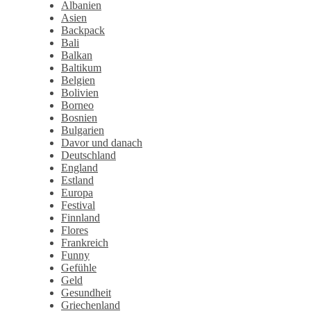
Albanien
Asien
Backpack
Bali
Balkan
Baltikum
Belgien
Bolivien
Borneo
Bosnien
Bulgarien
Davor und danach
Deutschland
England
Estland
Europa
Festival
Finnland
Flores
Frankreich
Funny
Gefühle
Geld
Gesundheit
Griechenland