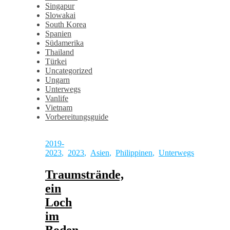
Singapur
Slowakai
South Korea
Spanien
Südamerika
Thailand
Türkei
Uncategorized
Ungarn
Unterwegs
Vanlife
Vietnam
Vorbereitungsguide
2019-
2023
,
2023
,
Asien
,
Philippinen
,
Unterwegs
Traumstrände,
ein
Loch
im
Boden