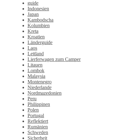
guide
Indonesien
Japan
Kambodscha
Kolumbien
Kreta
Kroatien
Länderguide
Laos
Lettland
Lierferwagen zum Camper
Litauen
Lombok
Malaysia
Montenegro
Niederlande
Nordmazedonien
Peru
Philippinen
Polen
Portugal
Reflektiert
Rumänien
Schweden
Sicherheit