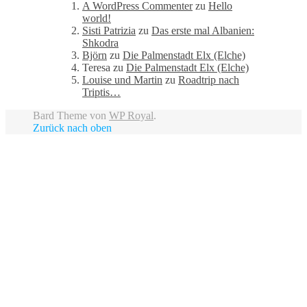
A WordPress Commenter
zu
Hello
world!
Sisti Patrizia
zu
Das erste mal Albanien:
Shkodra
Björn
zu
Die Palmenstadt Elx (Elche)
Teresa
zu
Die Palmenstadt Elx (Elche)
Louise und Martin
zu
Roadtrip nach
Triptis…
Bard Theme von
WP Royal
.
Zurück nach oben