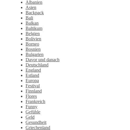
Albanien
Asien
Backpack
Bali
Balkan
Baltikum
Belgien
Bolivien
Borneo
Bosnien
Bulgarien
Davor und danach
Deutschland
England
Estland
Europa
Festival
Finnland
Flores
Frankreich
Funny
Gefühle
Geld
Gesundheit
Griechenland