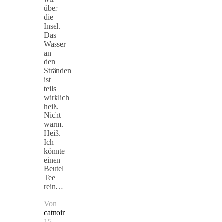
über
die
Insel.
Das
Wasser
an
den
Stränden
ist
teils
wirklich
heiß.
Nicht
warm.
Heiß.
Ich
könnte
einen
Beutel
Tee
rein…
Von
catnoir
15.