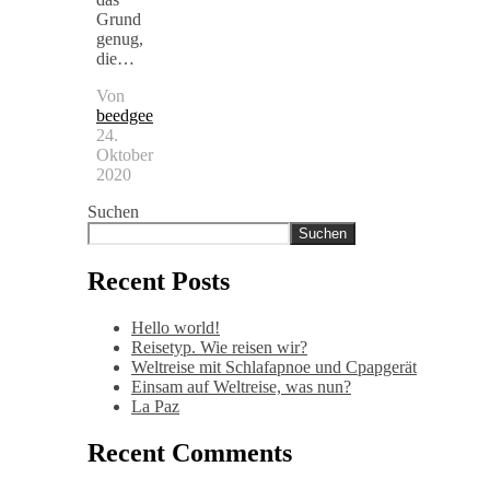
Grund
genug,
die…
Von
beedgee
24.
Oktober
2020
Suchen
Suchen
Recent Posts
Hello world!
Reisetyp. Wie reisen wir?
Weltreise mit Schlafapnoe und Cpapgerät
Einsam auf Weltreise, was nun?
La Paz
Recent Comments