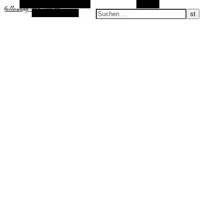
Alternative Seitenleiste
Suchen
following-the-sun.de
Zufallsauswahl