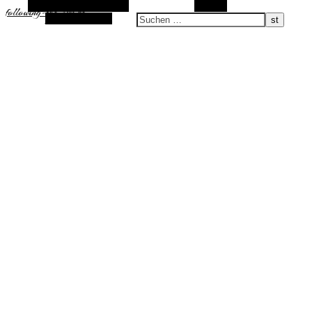
Alternative Seitenleiste
Suchen
following-the-sun.de
Zufallsauswahl