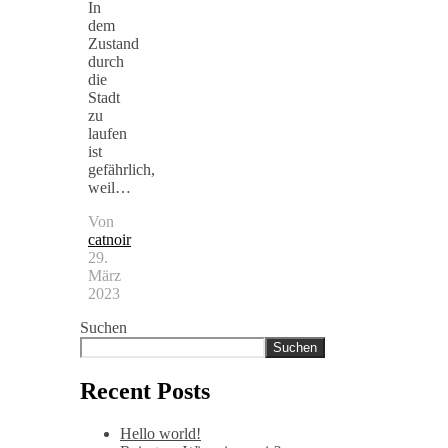
In
dem
Zustand
durch
die
Stadt
zu
laufen
ist
gefährlich,
weil…
Von
catnoir
29.
März
2023
Suchen
Suchen
Recent Posts
Hello world!