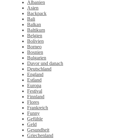
Albanien
Asien
Backpack
Bali
Balkan
Baltikum
Belgien
Bolivien
Borneo
Bosnien
Bulgarien
Davor und danach
Deutschland
England
Estland
Europa
Festival
Finnland
Flores
Frankreich
Funny
Gefühle
Geld
Gesundheit
Griechenland