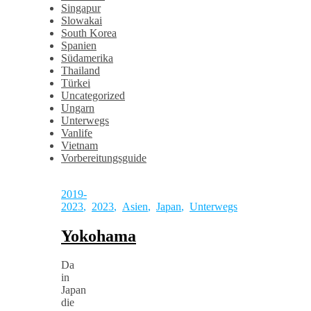
Singapur
Slowakai
South Korea
Spanien
Südamerika
Thailand
Türkei
Uncategorized
Ungarn
Unterwegs
Vanlife
Vietnam
Vorbereitungsguide
2019-
2023
,
2023
,
Asien
,
Japan
,
Unterwegs
Yokohama
Da
in
Japan
die