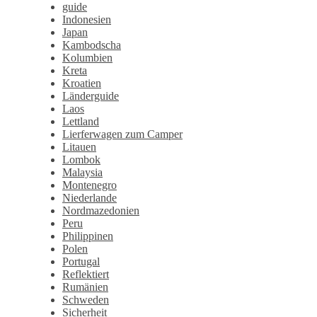
guide
Indonesien
Japan
Kambodscha
Kolumbien
Kreta
Kroatien
Länderguide
Laos
Lettland
Lierferwagen zum Camper
Litauen
Lombok
Malaysia
Montenegro
Niederlande
Nordmazedonien
Peru
Philippinen
Polen
Portugal
Reflektiert
Rumänien
Schweden
Sicherheit