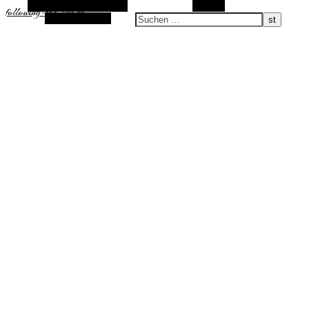
Alternative Seitenleiste
Suchen
following-the-sun.de
Zufallsauswahl