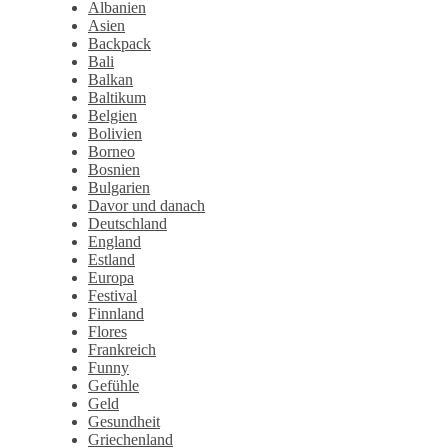
Albanien
Asien
Backpack
Bali
Balkan
Baltikum
Belgien
Bolivien
Borneo
Bosnien
Bulgarien
Davor und danach
Deutschland
England
Estland
Europa
Festival
Finnland
Flores
Frankreich
Funny
Gefühle
Geld
Gesundheit
Griechenland