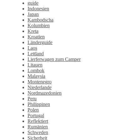
guide
Indonesien
Japan
Kambodscha
Kolumbien
Kreta
Kroatien
Länderguide
Laos
Lettland
Lierferwagen zum Camper
Litauen
Lombok
Malaysia
Montenegro
Niederlande
Nordmazedonien
Peru
Philippinen
Polen
Portugal
Reflektiert
Rumänien
Schweden
Sicherheit