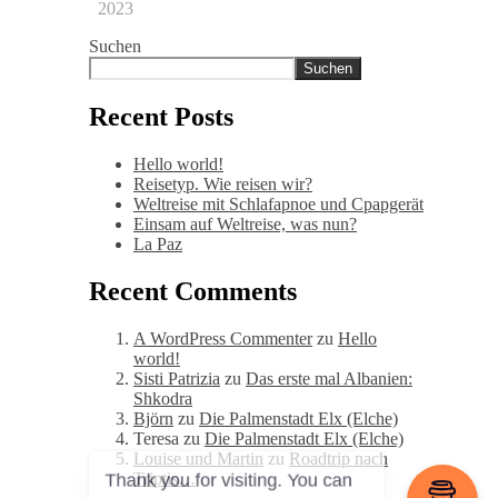
2023
Suchen
Suchen
Recent Posts
Hello world!
Reisetyp. Wie reisen wir?
Weltreise mit Schlafapnoe und Cpapgerät
Einsam auf Weltreise, was nun?
La Paz
Recent Comments
A WordPress Commenter
zu
Hello
world!
Sisti Patrizia
zu
Das erste mal Albanien:
Shkodra
Björn
zu
Die Palmenstadt Elx (Elche)
Teresa
zu
Die Palmenstadt Elx (Elche)
Louise und Martin
zu
Roadtrip nach
Triptis…