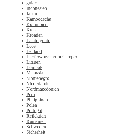
guide
Indonesien
Japan
Kambodscha
Kolumbien
Kreta
Kroatien
Länderguide
Laos
Lettland
Lierferwagen zum Camper
Litauen
Lombok
Malaysia
Montenegro
Niederlande
Nordmazedonien
Peru
Philippinen
Polen
Portugal
Reflektiert
Rumänien
Schweden
Sicherheit