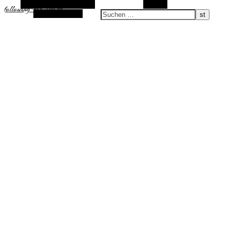
Alternative Seitenleiste
Suchen
following-the-sun.de
Zufallsauswahl