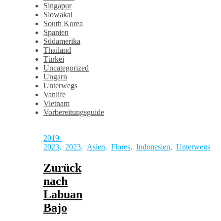
Singapur
Slowakai
South Korea
Spanien
Südamerika
Thailand
Türkei
Uncategorized
Ungarn
Unterwegs
Vanlife
Vietnam
Vorbereitungsguide
2019-
2023
,
2023
,
Asien
,
Flores
,
Indonesien
,
Unterwegs
Zurück
nach
Labuan
Bajo