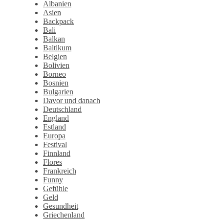
Albanien
Asien
Backpack
Bali
Balkan
Baltikum
Belgien
Bolivien
Borneo
Bosnien
Bulgarien
Davor und danach
Deutschland
England
Estland
Europa
Festival
Finnland
Flores
Frankreich
Funny
Gefühle
Geld
Gesundheit
Griechenland