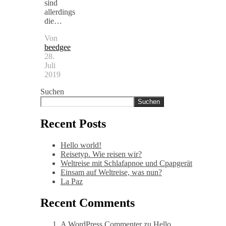
sind
allerdings
die…
Von
beedgee
28.
Juli
2019
Suchen
Suchen
Recent Posts
Hello world!
Reisetyp. Wie reisen wir?
Weltreise mit Schlafapnoe und Cpapgerät
Einsam auf Weltreise, was nun?
La Paz
Recent Comments
A WordPress Commenter
zu
Hello