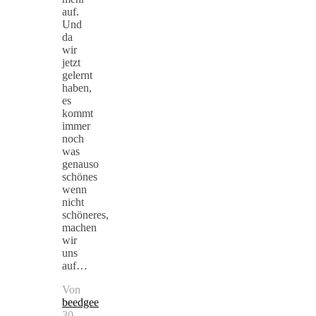
auf.
Und
da
wir
jetzt
gelernt
haben,
es
kommt
immer
noch
was
genauso
schönes
wenn
nicht
schöneres,
machen
wir
uns
auf…
Von
beedgee
30.