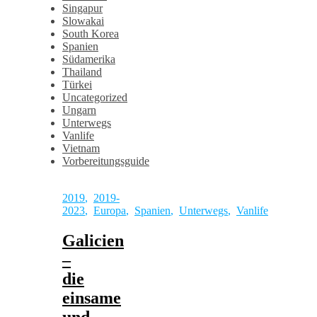
Singapur
Slowakai
South Korea
Spanien
Südamerika
Thailand
Türkei
Uncategorized
Ungarn
Unterwegs
Vanlife
Vietnam
Vorbereitungsguide
2019
,
2019-
2023
,
Europa
,
Spanien
,
Unterwegs
,
Vanlife
Galicien
–
die
einsame
und