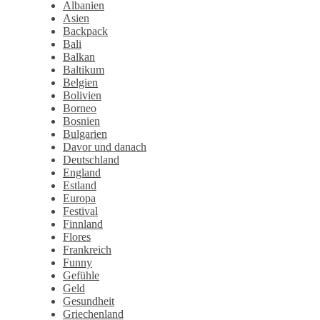
Albanien
Asien
Backpack
Bali
Balkan
Baltikum
Belgien
Bolivien
Borneo
Bosnien
Bulgarien
Davor und danach
Deutschland
England
Estland
Europa
Festival
Finnland
Flores
Frankreich
Funny
Gefühle
Geld
Gesundheit
Griechenland