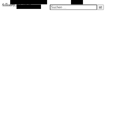
Alternative Seitenleiste
Suchen
following-the-sun.de
Zufallsauswahl