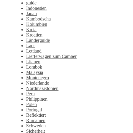
guide
Indonesien
Japan
Kambodscha
Kolumbien
Kreta
Kroatien
Länderguide
Laos
Lettland
Lierferwagen zum Camper
Litauen
Lombok
Malaysia
Montenegro
Niederlande
Nordmazedonien
Peru
Philippinen
Polen
Portugal
Reflektiert
Rumänien
Schweden
Sicherheit