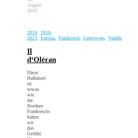
August
2019
2019
,
2019-
2023
,
Europa
,
Frankreich
,
Unterwegs
,
Vanlife
Il
d‘Oléran
Diese
Halbinsel
ist
sowas
wie
die
Nordsee
Frankreichs
haben
wir
das
Gefühl.