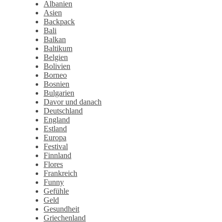
Albanien
Asien
Backpack
Bali
Balkan
Baltikum
Belgien
Bolivien
Borneo
Bosnien
Bulgarien
Davor und danach
Deutschland
England
Estland
Europa
Festival
Finnland
Flores
Frankreich
Funny
Gefühle
Geld
Gesundheit
Griechenland