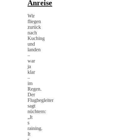
Anreise
Wir
fliegen
zurück
nach
Kuching
und
landen
–
war
ja
klar
–
im
Regen.
Der
Flugbegleiter
sagt
nüchtern:
„It
s
raining.
It
s