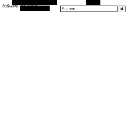
Alternative Seitenleiste
Suchen
following-the-sun.de
Zufallsauswahl