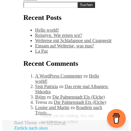
Suchen
Recent Posts
Hello world!
Reisetyp. Wie reisen wir?
Weltreise mit Schlafapnoe und Cpapgerät
Einsam auf Weltreise, was nun?
La Paz
Recent Comments
A WordPress Commenter
zu
Hello
world!
Sisti Patrizia
zu
Das erste mal Albanien:
Shkodra
Björn
zu
Die Palmenstadt Elx (Elche)
Teresa
zu
Die Palmenstadt Elx (Elche)
Louise und Martin
zu
Roadtrip nach
Triptis…
Bard Theme von
WP Royal
.
Zurück nach oben