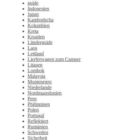
guide
Indonesien
Japan
Kambodscha
Kolumbien
Kreta
Kroatien
Länderguide
Laos
Lettland
Lierferwagen zum Camper
Litauen
Lombok
Malaysia
Montenegro
Niederlande
Nordmazedonien
Peru
Philippinen
Polen
Portugal
Reflektiert
Rumänien
Schweden
Sicherheit