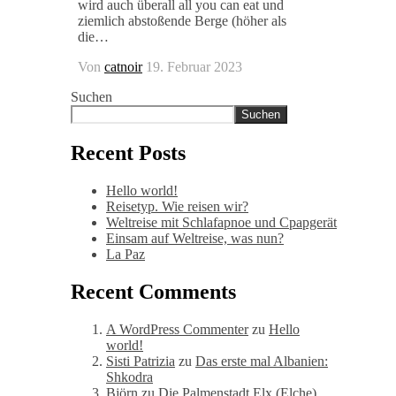
wird auch überall all you can eat und
ziemlich abstoßende Berge (höher als
die…
Von
catnoir
19. Februar 2023
Suchen
Suchen
Recent Posts
Hello world!
Reisetyp. Wie reisen wir?
Weltreise mit Schlafapnoe und Cpapgerät
Einsam auf Weltreise, was nun?
La Paz
Recent Comments
A WordPress Commenter
zu
Hello
world!
Sisti Patrizia
zu
Das erste mal Albanien:
Shkodra
Björn
zu
Die Palmenstadt Elx (Elche)