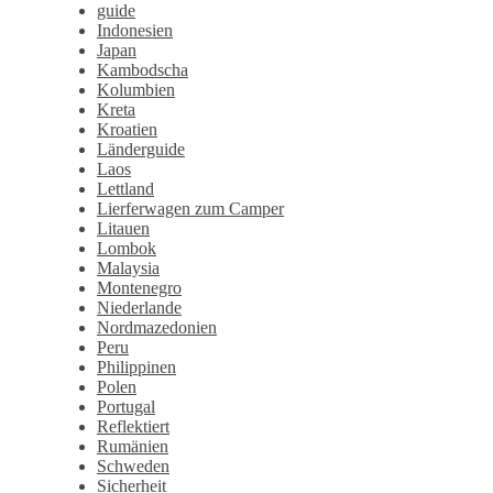
guide
Indonesien
Japan
Kambodscha
Kolumbien
Kreta
Kroatien
Länderguide
Laos
Lettland
Lierferwagen zum Camper
Litauen
Lombok
Malaysia
Montenegro
Niederlande
Nordmazedonien
Peru
Philippinen
Polen
Portugal
Reflektiert
Rumänien
Schweden
Sicherheit