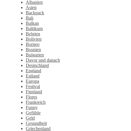
Albanien
Asien
Backpack
Bali
Balkan
Baltikum
Belgien
Bolivien
Borneo
Bosnien
Bulgarien
Davor und danach
Deutschland
England
Estland
Europa
Festival
Finnland
Flores
Frankreich
Funny
Gefühle
Geld
Gesundheit
Griechenland