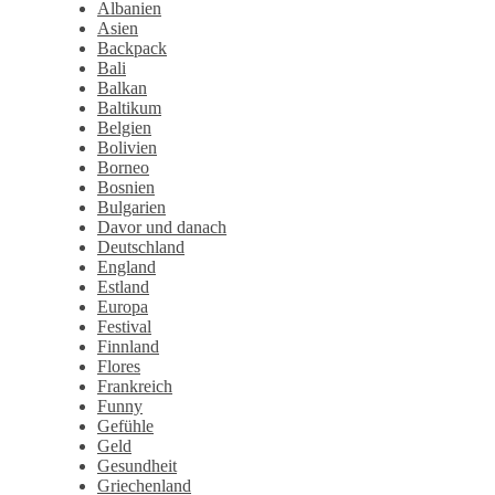
Albanien
Asien
Backpack
Bali
Balkan
Baltikum
Belgien
Bolivien
Borneo
Bosnien
Bulgarien
Davor und danach
Deutschland
England
Estland
Europa
Festival
Finnland
Flores
Frankreich
Funny
Gefühle
Geld
Gesundheit
Griechenland