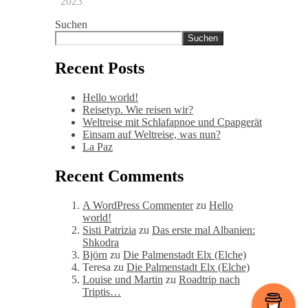
2023
Suchen
Suchen
Recent Posts
Hello world!
Reisetyp. Wie reisen wir?
Weltreise mit Schlafapnoe und Cpapgerät
Einsam auf Weltreise, was nun?
La Paz
Recent Comments
A WordPress Commenter
zu
Hello
world!
Sisti Patrizia
zu
Das erste mal Albanien:
Shkodra
Björn
zu
Die Palmenstadt Elx (Elche)
Teresa
zu
Die Palmenstadt Elx (Elche)
Louise und Martin
zu
Roadtrip nach
Triptis…