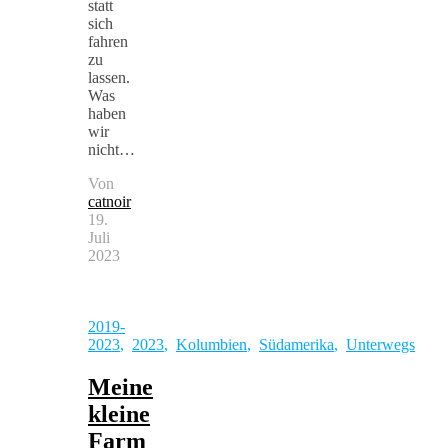
statt
sich
fahren
zu
lassen.
Was
haben
wir
nicht…
Von
catnoir
19.
Juli
2023
2019-
2023
,
2023
,
Kolumbien
,
Südamerika
,
Unterwegs
Meine
kleine
Farm