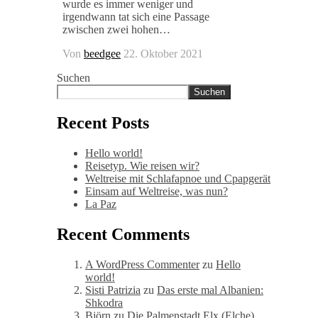
wurde es immer weniger und
irgendwann tat sich eine Passage
zwischen zwei hohen…
Von
beedgee
22. Oktober 2021
Suchen
Suchen
Recent Posts
Hello world!
Reisetyp. Wie reisen wir?
Weltreise mit Schlafapnoe und Cpapgerät
Einsam auf Weltreise, was nun?
La Paz
Recent Comments
A WordPress Commenter
zu
Hello
world!
Sisti Patrizia
zu
Das erste mal Albanien:
Shkodra
Björn
zu
Die Palmenstadt Elx (Elche)