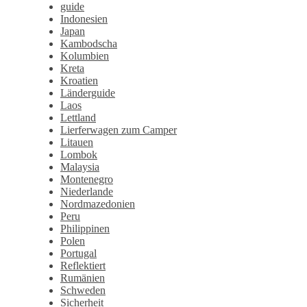
guide
Indonesien
Japan
Kambodscha
Kolumbien
Kreta
Kroatien
Länderguide
Laos
Lettland
Lierferwagen zum Camper
Litauen
Lombok
Malaysia
Montenegro
Niederlande
Nordmazedonien
Peru
Philippinen
Polen
Portugal
Reflektiert
Rumänien
Schweden
Sicherheit