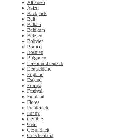
Albanien
Asien
Backpack
Bali
Balkan
Baltikum
Belgien
Bolivien
Borneo
Bosnien
Bulgarien
Davor und danach
Deutschland
England
Estland
Europa
Festival
Finnland
Flores
Frankreich
Funny
Gefühle
Geld
Gesundheit
Griechenland