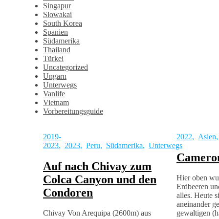
Singapur
Slowakai
South Korea
Spanien
Südamerika
Thailand
Türkei
Uncategorized
Ungarn
Unterwegs
Vanlife
Vietnam
Vorbereitungsguide
2019-
2022
,
Asien
2023
,
2023
,
Peru
,
Südamerika
,
Unterwegs
Cameron
Auf nach Chivay zum
Colca Canyon und den
Hier oben wur
Erdbeeren un
Condoren
alles. Heute s
aneinander ge
Chivay Von Arequipa (2600m) aus
gewaltigen (h