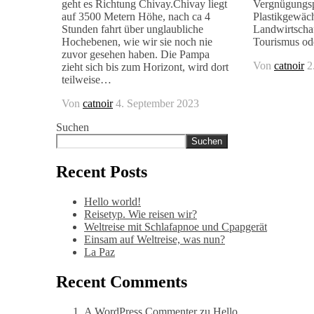
geht es Richtung Chivay.Chivay liegt
Vergnügungs
auf 3500 Metern Höhe, nach ca 4
Plastikgewäc
Stunden fahrt über unglaubliche
Landwirtschaft
Hochebenen, wie wir sie noch nie
Tourismus od
zuvor gesehen haben. Die Pampa
Von
catnoir
2
zieht sich bis zum Horizont, wird dort
teilweise…
Von
catnoir
4. September 2023
Suchen
Suchen
Recent Posts
Hello world!
Reisetyp. Wie reisen wir?
Weltreise mit Schlafapnoe und Cpapgerät
Einsam auf Weltreise, was nun?
La Paz
Recent Comments
A WordPress Commenter
zu
Hello