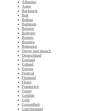
Albanien
Asien
Backpack
Bali
Balkan
Baltikum
Belgien
Bolivien
Borneo
Bosnien
Bulgarien
Davor und danach
Deutschland
England
Estland
Europa
Festival
Finnland
Flores
Frankreich
Funny
Gefühle
Geld
Gesundheit
Griechenland