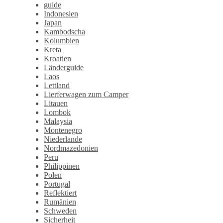
guide
Indonesien
Japan
Kambodscha
Kolumbien
Kreta
Kroatien
Länderguide
Laos
Lettland
Lierferwagen zum Camper
Litauen
Lombok
Malaysia
Montenegro
Niederlande
Nordmazedonien
Peru
Philippinen
Polen
Portugal
Reflektiert
Rumänien
Schweden
Sicherheit