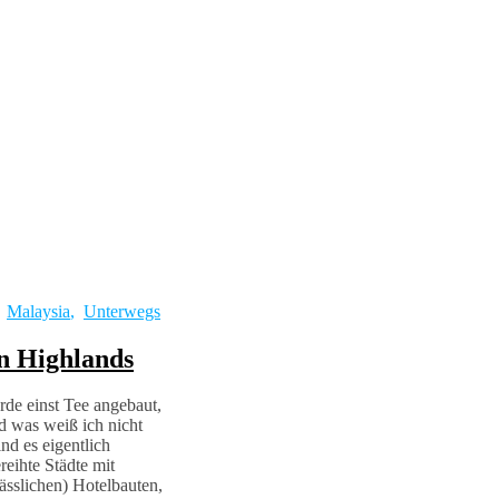
,
Malaysia
,
Unterwegs
 Highlands
de einst Tee angebaut,
d was weiß ich nicht
ind es eigentlich
reihte Städte mit
ässlichen) Hotelbauten,