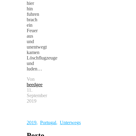
hier
hin
fuhren
brach
ein
Feuer
aus
und
unentwegt
kamen
Löschflugzeuge
und
luden…
Von
beedgee
11.
September
2019
2019
,
Portugal
,
Unterwegs
Porto