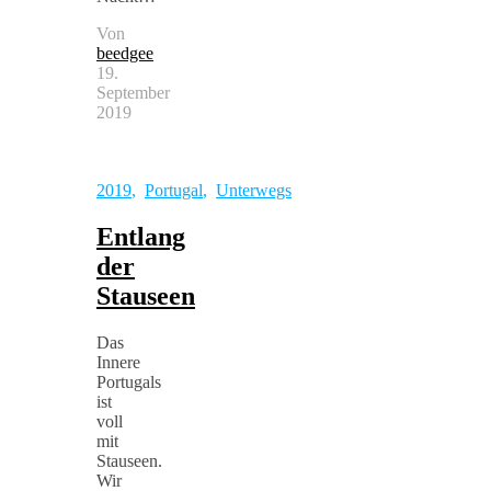
Von
beedgee
19.
September
2019
2019
,
Portugal
,
Unterwegs
Entlang
der
Stauseen
Das
Innere
Portugals
ist
voll
mit
Stauseen.
Wir