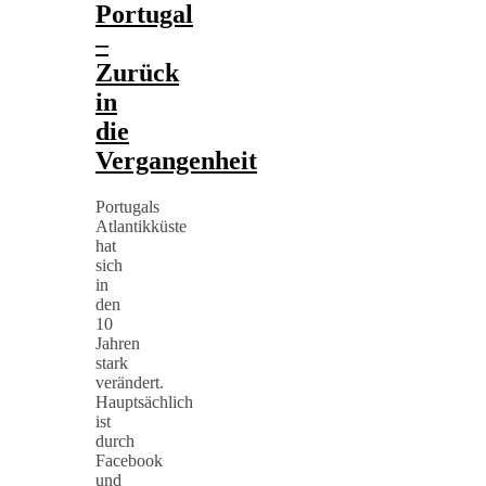
Portugal
–
Zurück
in
die
Vergangenheit
Portugals
Atlantikküste
hat
sich
in
den
10
Jahren
stark
verändert.
Hauptsächlich
ist
durch
Facebook
und