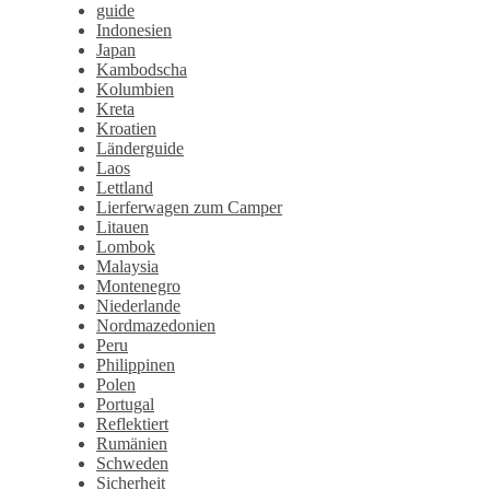
guide
Indonesien
Japan
Kambodscha
Kolumbien
Kreta
Kroatien
Länderguide
Laos
Lettland
Lierferwagen zum Camper
Litauen
Lombok
Malaysia
Montenegro
Niederlande
Nordmazedonien
Peru
Philippinen
Polen
Portugal
Reflektiert
Rumänien
Schweden
Sicherheit