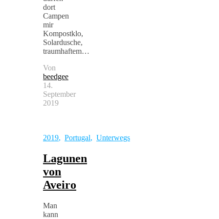
dort
Campen
mir
Kompostklo,
Solardusche,
traumhaftem…
Von
beedgee
14.
September
2019
2019
,
Portugal
,
Unterwegs
Lagunen
von
Aveiro
Man
kann