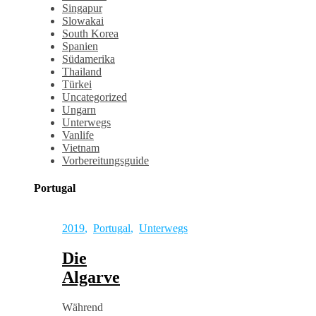
Singapur
Slowakai
South Korea
Spanien
Südamerika
Thailand
Türkei
Uncategorized
Ungarn
Unterwegs
Vanlife
Vietnam
Vorbereitungsguide
Portugal
2019
,
Portugal
,
Unterwegs
Die
Algarve
Während