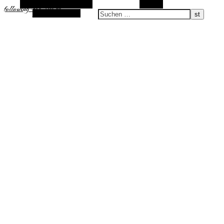
Alternative Seitenleiste
Suchen
following-the-sun.de
Zufallsauswahl