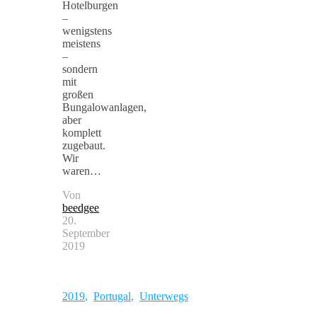
Hotelburgen
–
wenigstens
meistens
–
sondern
mit
großen
Bungalowanlagen,
aber
komplett
zugebaut.
Wir
waren…
Von
beedgee
20.
September
2019
2019
,
Portugal
,
Unterwegs