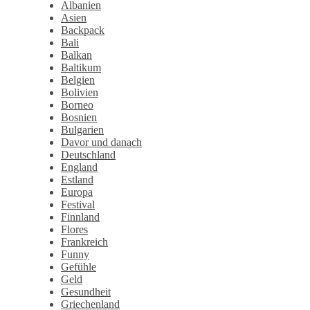
Albanien
Asien
Backpack
Bali
Balkan
Baltikum
Belgien
Bolivien
Borneo
Bosnien
Bulgarien
Davor und danach
Deutschland
England
Estland
Europa
Festival
Finnland
Flores
Frankreich
Funny
Gefühle
Geld
Gesundheit
Griechenland