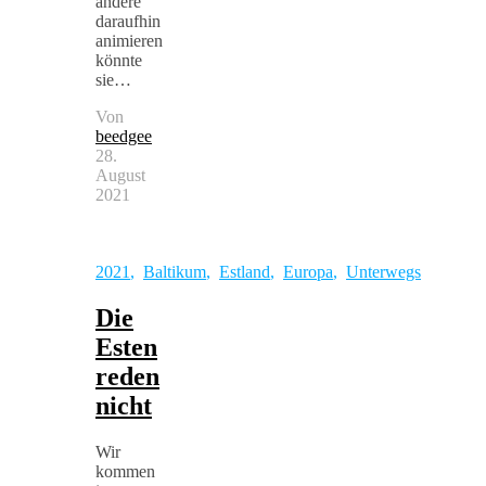
andere
daraufhin
animieren
könnte
sie…
Von
beedgee
28.
August
2021
2021
,
Baltikum
,
Estland
,
Europa
,
Unterwegs
Die
Esten
reden
nicht
Wir
kommen