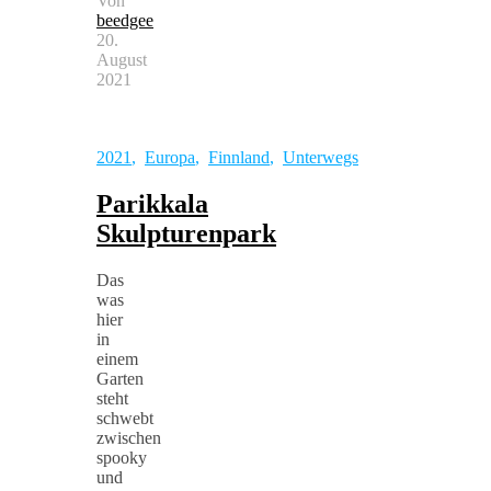
Von
beedgee
20.
August
2021
2021
,
Europa
,
Finnland
,
Unterwegs
Parikkala
Skulpturenpark
Das
was
hier
in
einem
Garten
steht
schwebt
zwischen
spooky
und