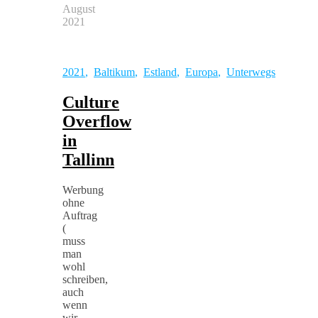
August
2021
2021
,
Baltikum
,
Estland
,
Europa
,
Unterwegs
Culture
Overflow
in
Tallinn
Werbung
ohne
Auftrag
(
muss
man
wohl
schreiben,
auch
wenn
wir