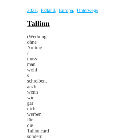
2021
,
Estland
,
Europa
,
Unterwegs
Tallinn
(Werbung
ohne
Auftrag
/
muss
man
wohl
s
schreiben,
auch
wenn
wir
gar
nicht
werben
für
die
Tallinncard
sondern