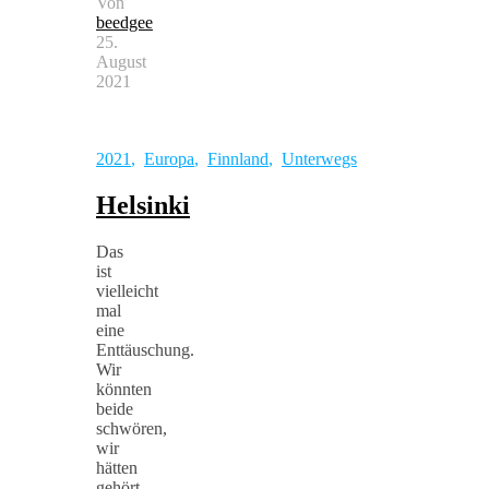
Von
beedgee
25.
August
2021
2021
,
Europa
,
Finnland
,
Unterwegs
Helsinki
Das
ist
vielleicht
mal
eine
Enttäuschung.
Wir
könnten
beide
schwören,
wir
hätten
gehört