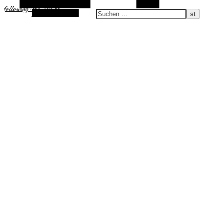
Alternative Seitenleiste
Suchen
following-the-sun.de
Zufallsauswahl