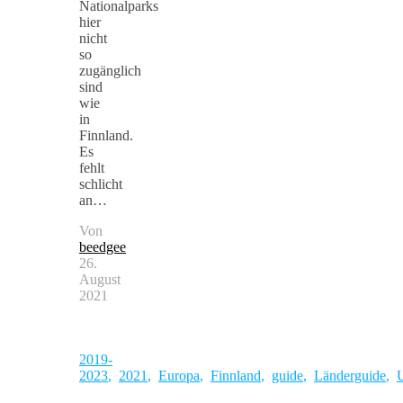
Nationalparks
hier
nicht
so
zugänglich
sind
wie
in
Finnland.
Es
fehlt
schlicht
an…
Von
beedgee
26.
August
2021
2019-
2023
,
2021
,
Europa
,
Finnland
,
guide
,
Länderguide
,