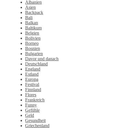
Albanien
Asien
Backpack
Bali
Balkan
Baltikum
Belgien
Bolivien
Borneo
Bosnien
Bulgarien
Davor und danach
Deutschland
England
Estland
Europa
Festival
Finnland
Flores
Frankreich
Funny
Gefühle
Geld
Gesundheit
Griechenland