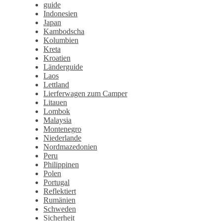
guide
Indonesien
Japan
Kambodscha
Kolumbien
Kreta
Kroatien
Länderguide
Laos
Lettland
Lierferwagen zum Camper
Litauen
Lombok
Malaysia
Montenegro
Niederlande
Nordmazedonien
Peru
Philippinen
Polen
Portugal
Reflektiert
Rumänien
Schweden
Sicherheit