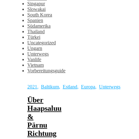
Singapur
Slowakai
South Korea
Spanien
Südamerika
Thailand
Türkei
Uncategorized
Ungarn
Unterwegs
Vanlife
Vietnam
Vorbereitungsguide
2021
,
Baltikum
,
Estland
,
Europa
,
Unterwegs
Über
Haapsaluu
&
Pärnu
Richtung