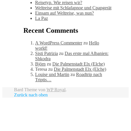
Reisetyp. Wie reisen wir?
Weltreise mit Schlafapnoe und Cpapgerät
Einsam auf Weltreise, was nun?
La Paz
Recent Comments
A WordPress Commenter
zu
Hello
world!
Sisti Patrizia
zu
Das erste mal Albanien:
Shkodra
Björn
zu
Die Palmenstadt Elx (Elche)
Teresa
zu
Die Palmenstadt Elx (Elche)
Louise und Martin
zu
Roadtrip nach
Triptis…
Bard Theme von
WP Royal
.
Zurück nach oben