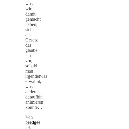
was
wir
damit
gemacht
haben,
sieht
das
Gesetz
das
glaube
ich
vor,
sobald
man
irgendetwas
erwähnt,
was
andere
daraufhin
animieren
könnte…
Von
beedgee
29.