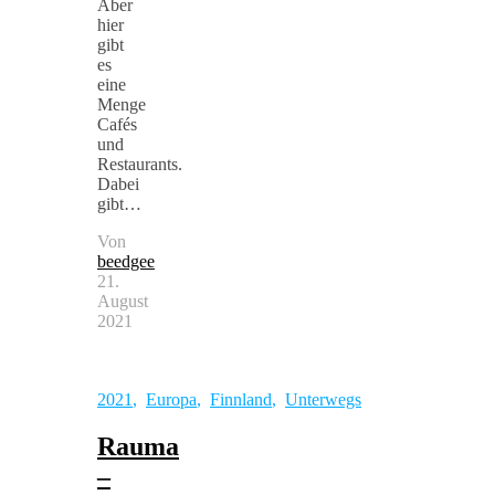
Aber
hier
gibt
es
eine
Menge
Cafés
und
Restaurants.
Dabei
gibt…
Von
beedgee
21.
August
2021
2021
,
Europa
,
Finnland
,
Unterwegs
Rauma
–