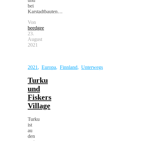
und
bei
Karstadtbauten…
Von
beedgee
23.
August
2021
2021
,
Europa
,
Finnland
,
Unterwegs
Turku
und
Fiskers
Village
Turku
ist
au
den