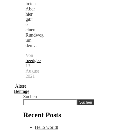
treten.
Aber
hier
gibt
es
einen
Rundweg
um
den…
Von
beedgee
13.
August
2021
Ältere
Beiträge
Suchen
Suchen
Recent Posts
Hello world!