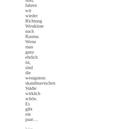
sind,
fahren
wir
wieder
Richtung
Westküste
nach
Rauma.
Wenn
man
ganz
ehrlich
ist,
sind
die
wenigstens
skandinavischen
Städte
wirklich
schön.
Es
gibt
ein
paar…