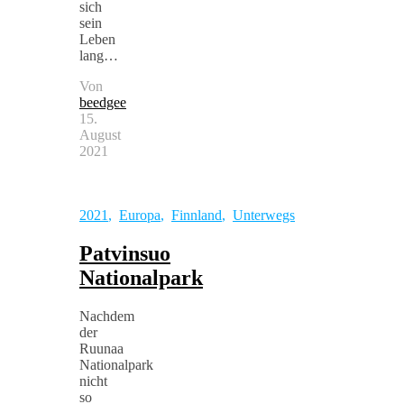
sich
sein
Leben
lang…
Von
beedgee
15.
August
2021
2021
,
Europa
,
Finnland
,
Unterwegs
Patvinsuo
Nationalpark
Nachdem
der
Ruunaa
Nationalpark
nicht
so