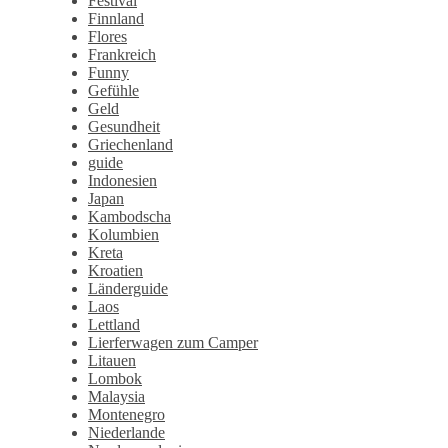
Festival
Finnland
Flores
Frankreich
Funny
Gefühle
Geld
Gesundheit
Griechenland
guide
Indonesien
Japan
Kambodscha
Kolumbien
Kreta
Kroatien
Länderguide
Laos
Lettland
Lierferwagen zum Camper
Litauen
Lombok
Malaysia
Montenegro
Niederlande