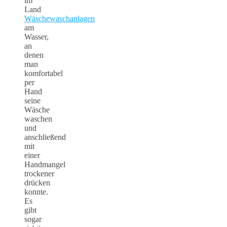
im
Land
Wäschewaschanlagen
am
Wasser,
an
denen
man
komfortabel
per
Hand
seine
Wäsche
waschen
und
anschließend
mit
einer
Handmangel
trockener
drücken
konnte.
Es
gibt
sogar