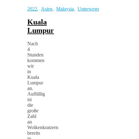
2022
,
Asien
,
Malaysia
,
Unterwegs
Kuala
Lumpur
Nach
4
Stunden
kommen
wir
in
Kuala
Lumpur
an.
Auffällig
ist
die
große
Zahl
an
Wolkenkratzern
bereits
in