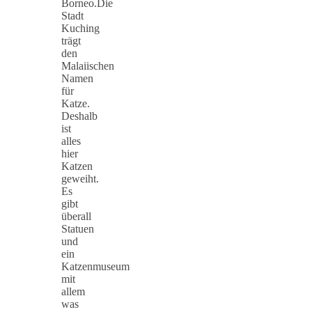
Borneo.Die
Stadt
Kuching
trägt
den
Malaiischen
Namen
für
Katze.
Deshalb
ist
alles
hier
Katzen
geweiht.
Es
gibt
überall
Statuen
und
ein
Katzenmuseum
mit
allem
was