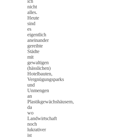
ich
nicht
alles.
Heute
sind
es
eigentlich
aneinander
gereihte
Städte
mit
gewaltigen
(hässlichen)
Hotelbauten,
Vergnügungsparks
und
Unmengen
an
Plastikgewächshäusern,
da
wo
Landwirtschaft
noch
lukrativer
ist