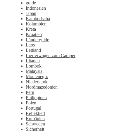
guide
Indonesien
Japan
Kambodscha
Kolumbien
Kreta
Kroatien
Länderguide
Laos
Lettland
Lierferwagen zum Camper
Litauen
Lombok
Malaysia
Montenegro
Niederlande
Nordmazedonien
Peru
Philippinen
Polen
Portugal
Reflektiert
Rumänien
Schweden
Sicherheit