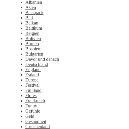
Albanien
Asien
Backpack
Bali
Balkan
Baltikum
Belgien
Bolivien
Borneo
Bosnien
Bulgarien
Davor und danach
Deutschland
England
Estland
Europa
Festival
Finnland
Flores
Frankreich
Funny
Gefühle
Geld
Gesundheit
Griechenland