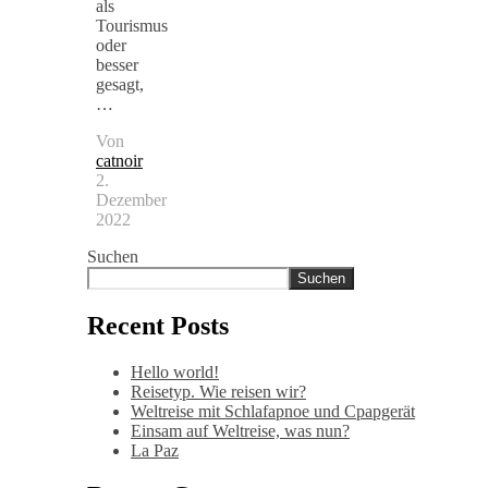
als
Tourismus
oder
besser
gesagt,
…
Von
catnoir
2.
Dezember
2022
Suchen
Suchen
Recent Posts
Hello world!
Reisetyp. Wie reisen wir?
Weltreise mit Schlafapnoe und Cpapgerät
Einsam auf Weltreise, was nun?
La Paz