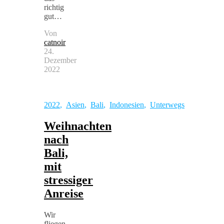
richtig
gut…
Von
catnoir
24.
Dezember
2022
2022
,
Asien
,
Bali
,
Indonesien
,
Unterwegs
Weihnachten
nach
Bali,
mit
stressiger
Anreise
Wir
fliegen