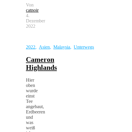
Von
catnoir
4.
Dezember
2022
2022
,
Asien
,
Malaysia
,
Unterwegs
Cameron
Highlands
Hier
oben
wurde
einst
Tee
angebaut,
Erdbeeren
und
was
weiß