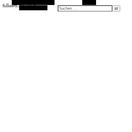
Alternative Seitenleiste
Suchen
following-the-sun.de
Zufallsauswahl