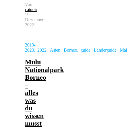
Von
catnoir
19.
Dezember
2022
2019-
2023
,
2022
,
Asien
,
Borneo
,
guide
,
Länderguide
,
Mal
Mulu
Nationalpark
Borneo
–
alles
was
du
wissen
musst