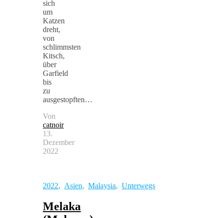
sich
um
Katzen
dreht,
von
schlimmsten
Kitsch,
über
Garfield
bis
zu
ausgestopften…
Von
catnoir
13.
Dezember
2022
2022
,
Asien
,
Malaysia
,
Unterwegs
Melaka