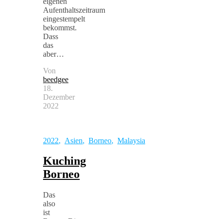
eigenen
Aufenthaltszeitraum
eingestempelt
bekommst.
Dass
das
aber…
Von
beedgee
18.
Dezember
2022
2022
,
Asien
,
Borneo
,
Malaysia
Kuching
Borneo
Das
also
ist