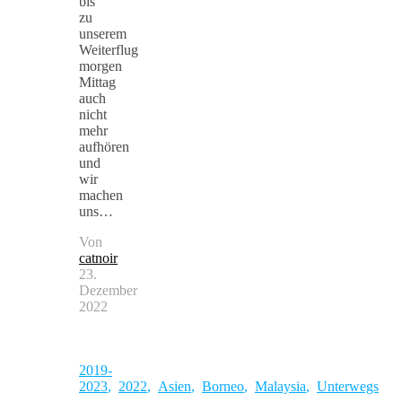
bis
zu
unserem
Weiterflug
morgen
Mittag
auch
nicht
mehr
aufhören
und
wir
machen
uns…
Von
catnoir
23.
Dezember
2022
2019-
2023
,
2022
,
Asien
,
Borneo
,
Malaysia
,
Unterwegs