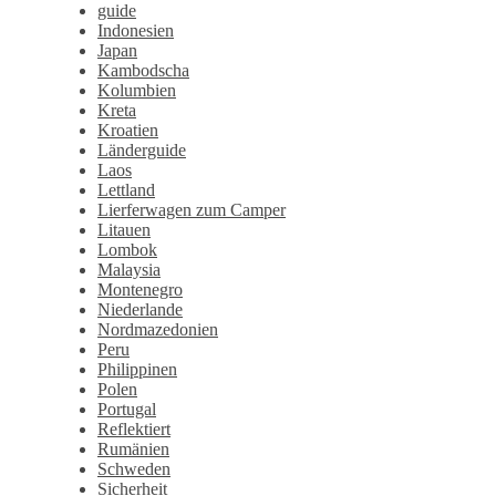
guide
Indonesien
Japan
Kambodscha
Kolumbien
Kreta
Kroatien
Länderguide
Laos
Lettland
Lierferwagen zum Camper
Litauen
Lombok
Malaysia
Montenegro
Niederlande
Nordmazedonien
Peru
Philippinen
Polen
Portugal
Reflektiert
Rumänien
Schweden
Sicherheit