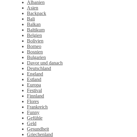
Albanien
Asien
Backpack
Bali
Balkan
Baltikum
Belgien
Bolivien
Borneo
Bosnien
Bulgarien
Davor und danach
Deutschland
England
Estland
Europa
Festival
Finnland
Flores
Frankreich
Funny
Gefühle
Geld
Gesundheit
Griechenland