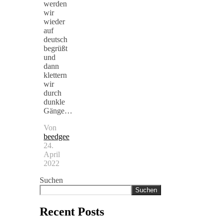
werden
wir
wieder
auf
deutsch
begrüßt
und
dann
klettern
wir
durch
dunkle
Gänge…
Von
beedgee
24.
April
2022
Suchen
Suchen
Recent Posts