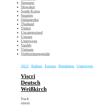
Singapur
Slowakai
South Korea
Spanien
Südamerika
Thailand
Türkei
Uncategorized
Ungarn
Unterwegs
Vanlife
Vietnam
Vorbereitungsguide
2022
,
Balkan
,
Europa
,
Rumänien
,
Unterwegs
Viscri
Deutsch
Weißkirch
Nach
einem