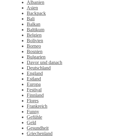
Albanien
Asien
Backpack
Bali
Balkan
Baltikum
Belgien
Bolivien
Borneo
Bosnien
Bulgarien
Davor und danach
Deutschland
England
Estland
Europa
Festival
Finnland
Flores
Frankreich
Funny
Gefühle
Geld
Gesundheit
Griechenland