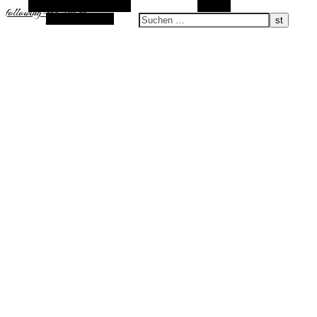
Alternative Seitenleiste
Suchen
following-the-sun.de
Zufallsauswahl