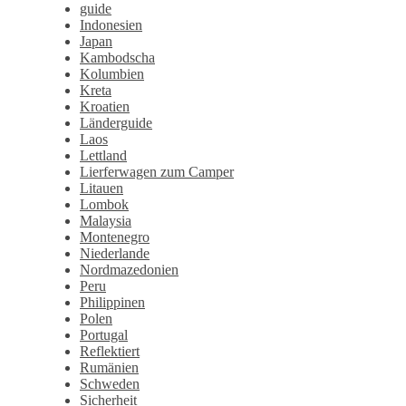
guide
Indonesien
Japan
Kambodscha
Kolumbien
Kreta
Kroatien
Länderguide
Laos
Lettland
Lierferwagen zum Camper
Litauen
Lombok
Malaysia
Montenegro
Niederlande
Nordmazedonien
Peru
Philippinen
Polen
Portugal
Reflektiert
Rumänien
Schweden
Sicherheit