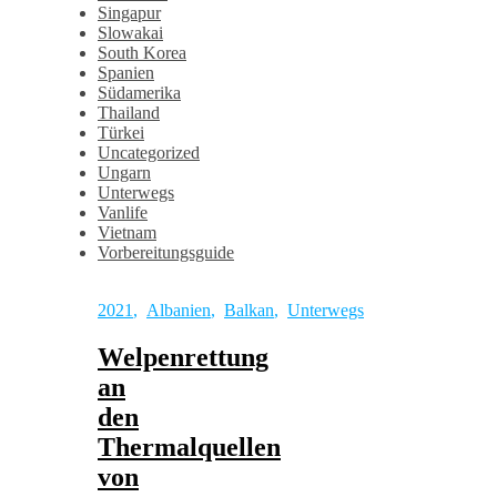
Singapur
Slowakai
South Korea
Spanien
Südamerika
Thailand
Türkei
Uncategorized
Ungarn
Unterwegs
Vanlife
Vietnam
Vorbereitungsguide
2021
,
Albanien
,
Balkan
,
Unterwegs
Welpenrettung
an
den
Thermalquellen
von