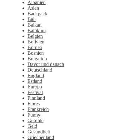
Albanien
Asien
Backpack
Bali
Balkan
Baltikum
Belgien
Bolivien
Borneo
Bosnien
Bulgarien
Davor und danach
Deutschland
England
Estland
Europa
Festival
Finnland
Flores
Frankreich
Funny
Gefühle
Geld
Gesundheit
Griechenland