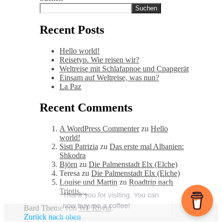
Suchen
Recent Posts
Hello world!
Reisetyp. Wie reisen wir?
Weltreise mit Schlafapnoe und Cpapgerät
Einsam auf Weltreise, was nun?
La Paz
Recent Comments
A WordPress Commenter
zu
Hello
world!
Sisti Patrizia
zu
Das erste mal Albanien:
Shkodra
Björn
zu
Die Palmenstadt Elx (Elche)
Teresa
zu
Die Palmenstadt Elx (Elche)
Louise und Martin
zu
Roadtrip nach
Triptis…
Bard Theme von
WP Royal
.
Zurück nach oben