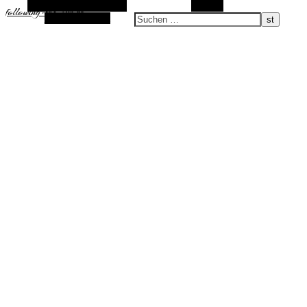
Alternative Seitenleiste
Suchen
following-the-sun.de
Zufallsauswahl