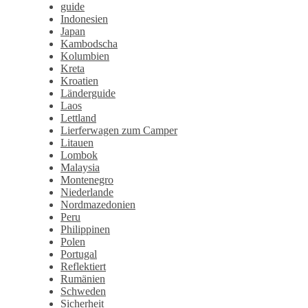
guide
Indonesien
Japan
Kambodscha
Kolumbien
Kreta
Kroatien
Länderguide
Laos
Lettland
Lierferwagen zum Camper
Litauen
Lombok
Malaysia
Montenegro
Niederlande
Nordmazedonien
Peru
Philippinen
Polen
Portugal
Reflektiert
Rumänien
Schweden
Sicherheit