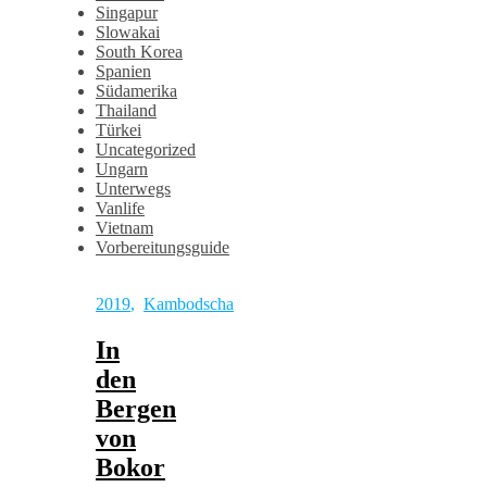
Singapur
Slowakai
South Korea
Spanien
Südamerika
Thailand
Türkei
Uncategorized
Ungarn
Unterwegs
Vanlife
Vietnam
Vorbereitungsguide
2019
,
Kambodscha
In
den
Bergen
von
Bokor