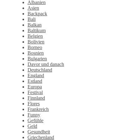
Albanien
Asien
Backpack
Bali
Balkan
Baltikum
Belgien
Bolivien
Borneo
Bosnien
Bulgarien
Davor und danach
Deutschland
England
Estland
Europa
Festival
Finnland
Flores
Frankreich
Funny
Gefühle
Geld
Gesundheit
Griechenland