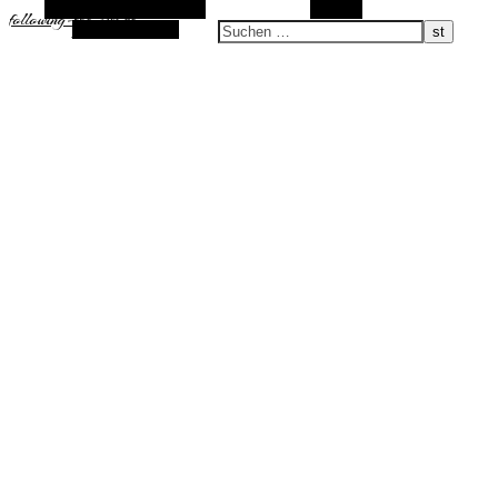
Alternative Seitenleiste
Suchen
following-the-sun.de
Zufallsauswahl