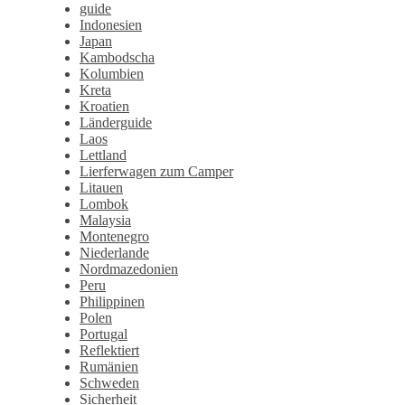
guide
Indonesien
Japan
Kambodscha
Kolumbien
Kreta
Kroatien
Länderguide
Laos
Lettland
Lierferwagen zum Camper
Litauen
Lombok
Malaysia
Montenegro
Niederlande
Nordmazedonien
Peru
Philippinen
Polen
Portugal
Reflektiert
Rumänien
Schweden
Sicherheit