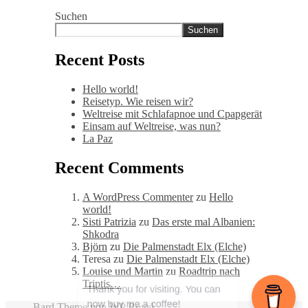
Suchen
Suchen
Recent Posts
Hello world!
Reisetyp. Wie reisen wir?
Weltreise mit Schlafapnoe und Cpapgerät
Einsam auf Weltreise, was nun?
La Paz
Recent Comments
A WordPress Commenter
zu
Hello
world!
Sisti Patrizia
zu
Das erste mal Albanien:
Shkodra
Björn
zu
Die Palmenstadt Elx (Elche)
Teresa
zu
Die Palmenstadt Elx (Elche)
Louise und Martin
zu
Roadtrip nach
Triptis…
Bard Theme von
WP Royal
.