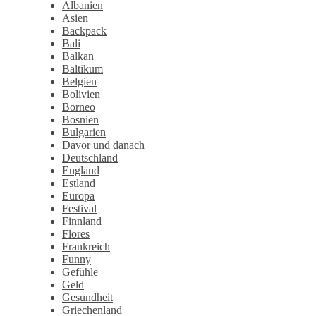
Albanien
Asien
Backpack
Bali
Balkan
Baltikum
Belgien
Bolivien
Borneo
Bosnien
Bulgarien
Davor und danach
Deutschland
England
Estland
Europa
Festival
Finnland
Flores
Frankreich
Funny
Gefühle
Geld
Gesundheit
Griechenland