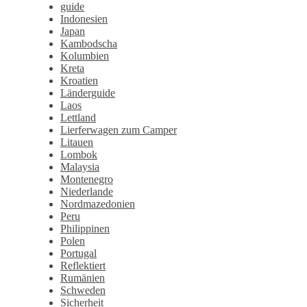
guide
Indonesien
Japan
Kambodscha
Kolumbien
Kreta
Kroatien
Länderguide
Laos
Lettland
Lierferwagen zum Camper
Litauen
Lombok
Malaysia
Montenegro
Niederlande
Nordmazedonien
Peru
Philippinen
Polen
Portugal
Reflektiert
Rumänien
Schweden
Sicherheit