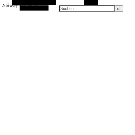
Alternative Seitenleiste
Suchen
following-the-sun.de
Zufallsauswahl