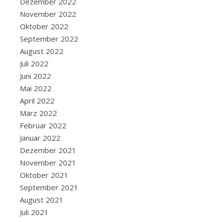
Dezember 2022
schwarze
November 2022
Meer
Oktober 2022
und
September 2022
zum
August 2022
Donaudelta.
Juli 2022
Wir
Juni 2022
beschließen
Mai 2022
spontan
April 2022
doch
März 2022
ins
Februar 2022
Donaudelta
Januar 2022
zu
Dezember 2021
fahren,
November 2021
was
Oktober 2021
bedeutet
September 2021
300+300
August 2021
km
Juli 2021
Umweg.