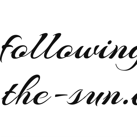
followin
the-sun.