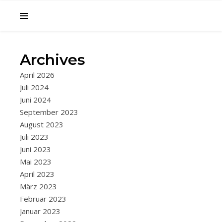
Archives
,
2022
BALKAN
April 2026
CONSTANC
Juli 2024
DONAUDEL
Juni 2024
UND
September 2023
August 2023
BRAILA
Juli 2023
Juni 2023
Sehr
Mai 2023
teurer
April 2023
und
März 2023
sinnloser
Februar 2023
Umweg
Januar 2023
ans