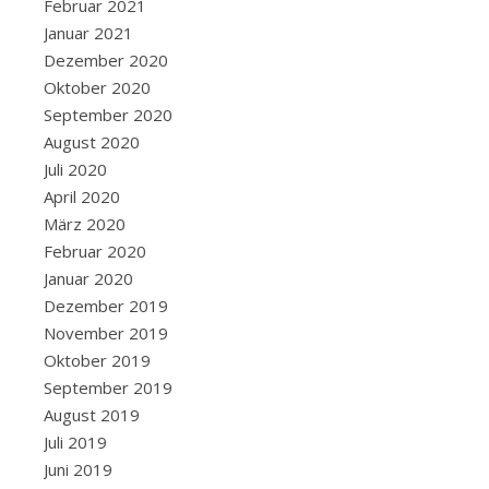
Februar 2021
Die
Januar 2021
Fahrt
Dezember 2020
ist
Oktober 2020
lang
September 2020
und
August 2020
jede
Juli 2020
Brücke
April 2020
über
März 2020
die
Februar 2020
breite
Januar 2020
Donau
Dezember 2019
kostet
November 2019
weitere
Oktober 2019
kleine
September 2019
Mautbeträge.
August 2019
Wir…
Juli 2019
Juni 2019
Von