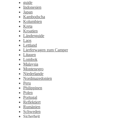
guide
Indonesien
Japan
Kambodscha
Kolumbien
Kreta
Kroatien
Länderguide
Laos
Lettland
Lierferwagen zum Camper
Litauen
Lombok
Malaysia
Montenegro
Niederlande
Nordmazedonien
Peru
Philippinen
Polen
Portugal
Reflektiert
Rumänien
Schweden
Sicherheit