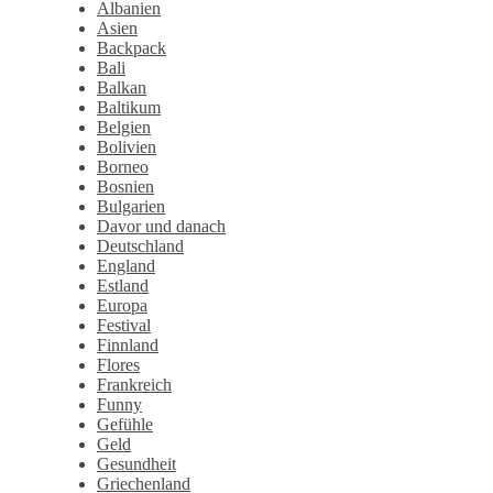
Albanien
Asien
Backpack
Bali
Balkan
Baltikum
Belgien
Bolivien
Borneo
Bosnien
Bulgarien
Davor und danach
Deutschland
England
Estland
Europa
Festival
Finnland
Flores
Frankreich
Funny
Gefühle
Geld
Gesundheit
Griechenland