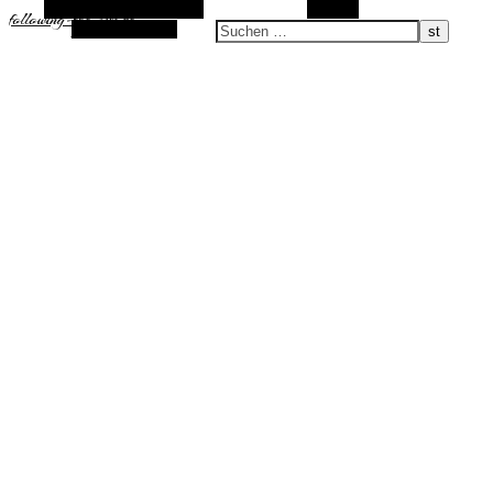
Alternative Seitenleiste
Suchen
following-the-sun.de
Zufallsauswahl