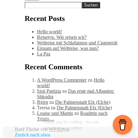
Suchen
Recent Posts
Hello world!
Reisetyp. Wie reisen wir?
Weltreise mit Schlafapnoe und Cpapgerät
Einsam auf Weltreise, was nun?
La Paz
Recent Comments
A WordPress Commenter
zu
Hello
world!
Sisti Patrizia
zu
Das erste mal Albanien:
Shkodra
Björn
zu
Die Palmenstadt Elx (Elche)
Teresa
zu
Die Palmenstadt Elx (Elche)
Louise und Martin
zu
Roadtrip nach
Triptis…
Bard Theme von
WP Royal
.
Zurück nach oben