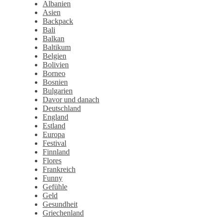
Albanien
Asien
Backpack
Bali
Balkan
Baltikum
Belgien
Bolivien
Borneo
Bosnien
Bulgarien
Davor und danach
Deutschland
England
Estland
Europa
Festival
Finnland
Flores
Frankreich
Funny
Gefühle
Geld
Gesundheit
Griechenland