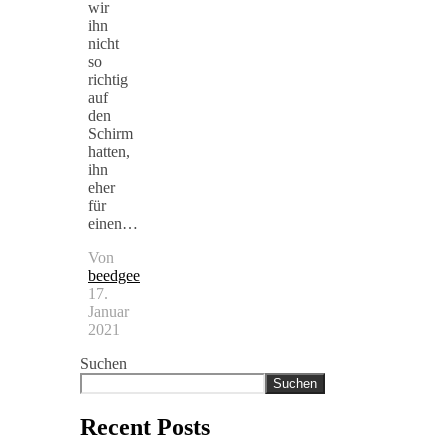
wir
ihn
nicht
so
richtig
auf
den
Schirm
hatten,
ihn
eher
für
einen…
Von
beedgee
17.
Januar
2021
Suchen
Suchen
Recent Posts