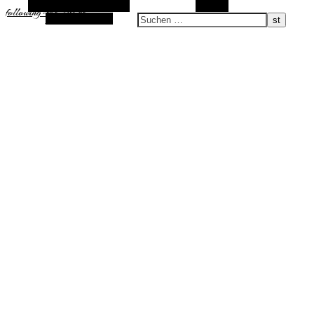
Alternative Seitenleiste
Suchen
following-the-sun.de
Zufallsauswahl