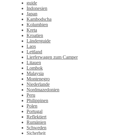
guide
Indonesien
Japan
Kambodscha
Kolumbien
Kreta
Kroatien
Länderguide
Laos
Lettland
Lierferwagen zum Camper
Litauen
Lombok
Malaysia
Montenegro
Niederlande
Nordmazedonien
Peru
Philippinen
Polen
Portugal
Reflektiert
Rumänien
Schweden
Sicherheit