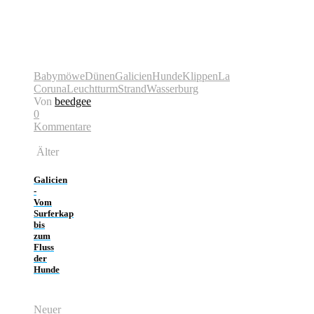
Babymöwe
Dünen
Galicien
Hunde
Klippen
La
Coruna
Leuchtturm
Strand
Wasserburg
Von
beedgee
0
Kommentare
Älter
Galicien
-
Vom
Surferkap
bis
zum
Fluss
der
Hunde
Neuer