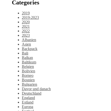
Categories
2019
2019-2023
2020
2021
2022
2023
Albanien
Asien
Backpack
Bali
Balkan
Baltikum
Belgien
Bolivien
Borneo
Bosnien
Bulgarien
Davor und danach
Deutschland
England
Estland
Europa