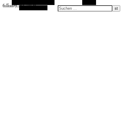
Alternative Seitenleiste
Suchen
following-the-sun.de
Zufallsauswahl