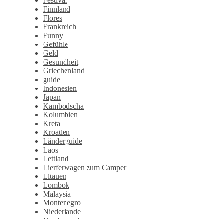
Festival
Finnland
Flores
Frankreich
Funny
Gefühle
Geld
Gesundheit
Griechenland
guide
Indonesien
Japan
Kambodscha
Kolumbien
Kreta
Kroatien
Länderguide
Laos
Lettland
Lierferwagen zum Camper
Litauen
Lombok
Malaysia
Montenegro
Niederlande