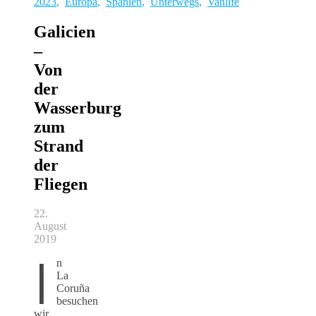
2023
,
Europa
,
Spanien
,
Unterwegs
,
Vanlife
Galicien
–
Von
der
Wasserburg
zum
Strand
der
Fliegen
22.
August
2019
I
n
La
Coruña
besuchen
wir