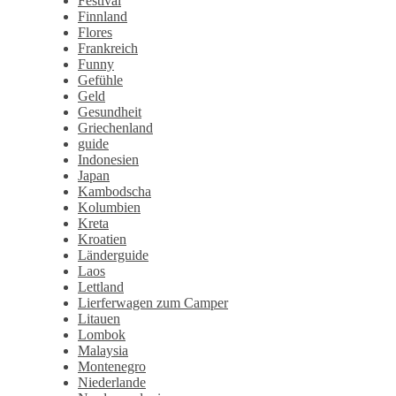
Festival
Finnland
Flores
Frankreich
Funny
Gefühle
Geld
Gesundheit
Griechenland
guide
Indonesien
Japan
Kambodscha
Kolumbien
Kreta
Kroatien
Länderguide
Laos
Lettland
Lierferwagen zum Camper
Litauen
Lombok
Malaysia
Montenegro
Niederlande