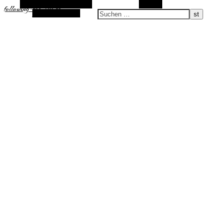
Alternative Seitenleiste
Suchen
following-the-sun.de
Zufallsauswahl