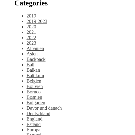
Categories
2019
2019-2023
2020
2021
2022
2023
Albanien
Asien
Backpack
Bali
Balkan
Baltikum
Belgien
Bolivien
Borneo
Bosnien
Bulgarien
Davor und danach
Deutschland
England
Estland
Europa