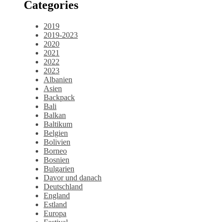
Categories
2019
2019-2023
2020
2021
2022
2023
Albanien
Asien
Backpack
Bali
Balkan
Baltikum
Belgien
Bolivien
Borneo
Bosnien
Bulgarien
Davor und danach
Deutschland
England
Estland
Europa