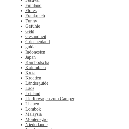
Festival
Finnland
Flores
Frankreich
Funny
Gefühle
Geld
Gesundheit
Griechenland
guide
Indonesien
Japan
Kambodscha
Kolumbien
Kreta
Kroatien
Länderguide
Laos
Lettland
Lierferwagen zum Camper
Litauen
Lombok
Malaysia
Montenegro
Niederlande