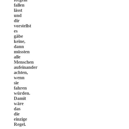
fallen
lässt
und
dir
vorstellst
es
gäbe
keine,
dann
müssten
alle
Menschen
aufeinander
achten,
wenn
sie
fahren
würden.
Damit
wäre
das
die
einzige
Regel.