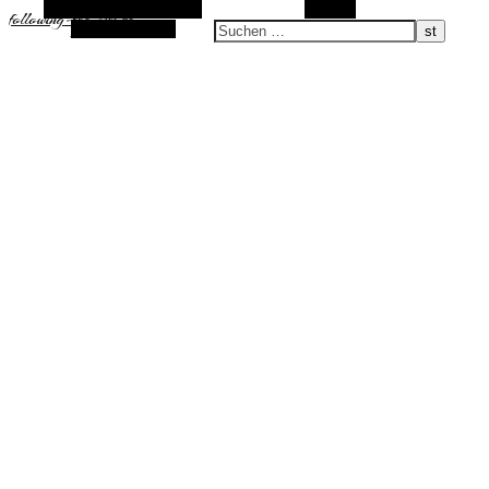
Alternative Seitenleiste
Suchen
following-the-sun.de
Zufallsauswahl