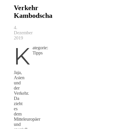
Verkehr
Kambodscha
4.
Dezember
2019
K
ategorie:
Tipps
Jaja,
Asien
und
der
Verkehr.
Da
zieht
es
dem
Mitteleuropäer
und