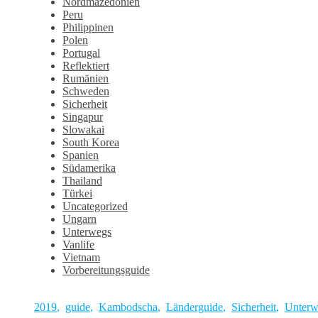
Nordmazedonien
Peru
Philippinen
Polen
Portugal
Reflektiert
Rumänien
Schweden
Sicherheit
Singapur
Slowakai
South Korea
Spanien
Südamerika
Thailand
Türkei
Uncategorized
Ungarn
Unterwegs
Vanlife
Vietnam
Vorbereitungsguide
2019
,
guide
,
Kambodscha
,
Länderguide
,
Sicherheit
,
Unterw