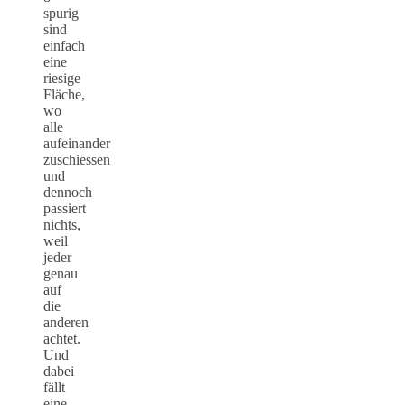
spurig
sind
einfach
eine
riesige
Fläche,
wo
alle
aufeinander
zuschiessen
und
dennoch
passiert
nichts,
weil
jeder
genau
auf
die
anderen
achtet.
Und
dabei
fällt
eine