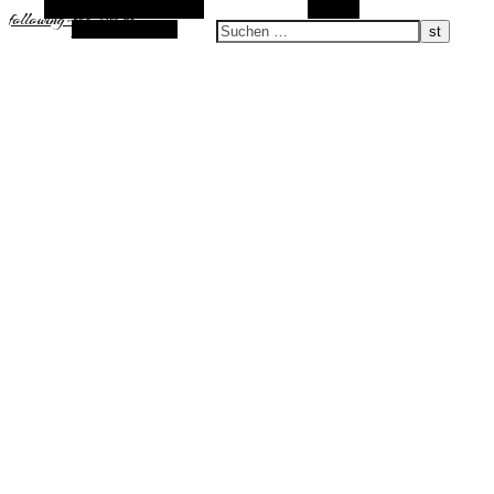
Alternative Seitenleiste
Suchen
following-the-sun.de
Zufallsauswahl