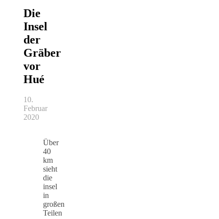
Die
Insel
der
Gräber
vor
Hué
10.
Februar
2020
Über
40
km
sieht
die
insel
in
großen
Teilen