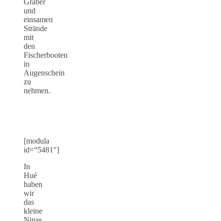
Gräber
und
einsamen
Strände
mit
den
Fischerbooten
in
Augenschein
zu
nehmen.
[modula
id=“5481″]
In
Hué
haben
wir
das
kleine
Ninas