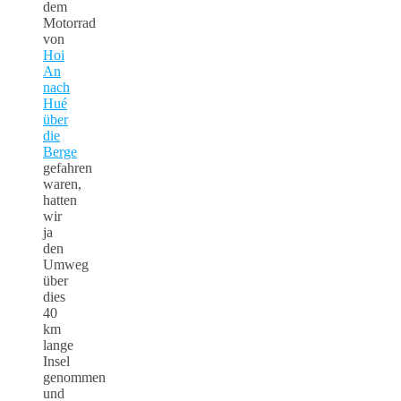
dem
Motorrad
von
Hoi
An
nach
Hué
über
die
Berge
gefahren
waren,
hatten
wir
ja
den
Umweg
über
dies
40
km
lange
Insel
genommen
und