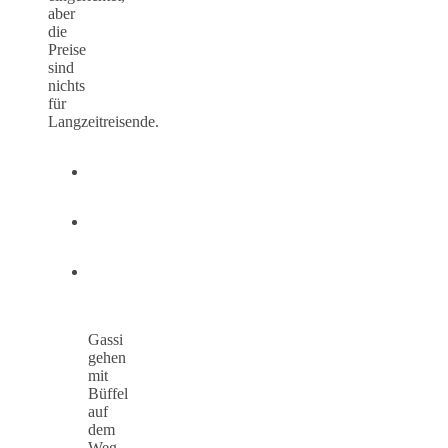
aber
die
Preise
sind
nichts
für
Langzeitreisende.
Gassi
gehen
mit
Büffel
auf
dem
Weg