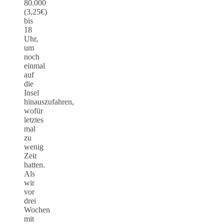
80.000
(3,25€)
bis
18
Uhr,
um
noch
einmal
auf
die
Insel
hinauszufahren,
wofür
letztes
mal
zu
wenig
Zeit
hatten.
Als
wir
vor
drei
Wochen
mit