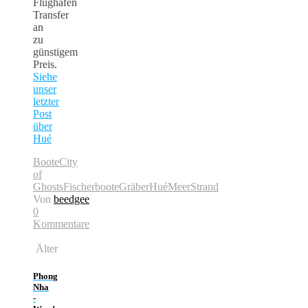
Flughafen
Transfer
an
zu
günstigem
Preis.
Siehe
unser
letzter
Post
über
Hué
Boote
City
of
Ghosts
Fischerboote
Gräber
Hué
Meer
Strand
Von
beedgee
0
Kommentare
Älter
Phong
Nha
-