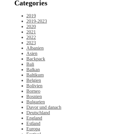
Categories
2019
2019-2023
2020
2021
2022
2023
Albanien
Asien
Backpack
Bali
Balkan
Baltikum
Belgien
Bolivien
Borneo
Bosnien
Bulgarien
Davor und danach
Deutschland
England
Estland
Europa