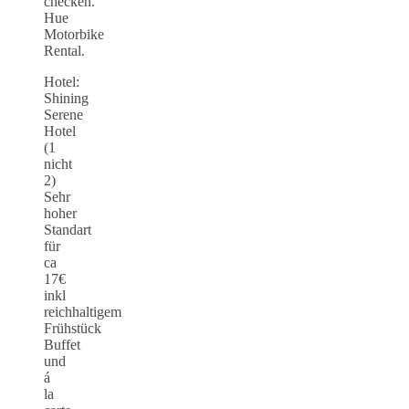
checken.
Hue
Motorbike
Rental.
Hotel:
Shining
Serene
Hotel
(1
nicht
2)
Sehr
hoher
Standart
für
ca
17€
inkl
reichhaltigem
Frühstück
Buffet
und
á
la