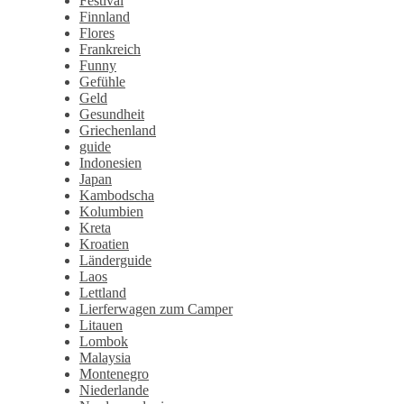
Festival
Finnland
Flores
Frankreich
Funny
Gefühle
Geld
Gesundheit
Griechenland
guide
Indonesien
Japan
Kambodscha
Kolumbien
Kreta
Kroatien
Länderguide
Laos
Lettland
Lierferwagen zum Camper
Litauen
Lombok
Malaysia
Montenegro
Niederlande