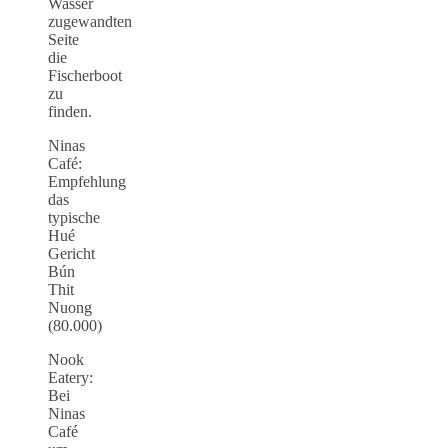
Wasser
zugewandten
Seite
die
Fischerboot
zu
finden.
Ninas
Café:
Empfehlung
das
typische
Hué
Gericht
Bún
Thit
Nuong
(80.000)
Nook
Eatery:
Bei
Ninas
Café