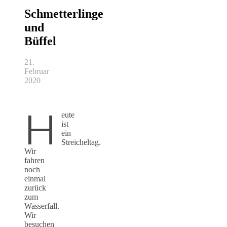
Schmetterlinge
und
Büffel
21.
Februar
2020
H
eute
ist
ein
Streicheltag.
Wir
fahren
noch
einmal
zurück
zum
Wasserfall.
Wir
besuchen