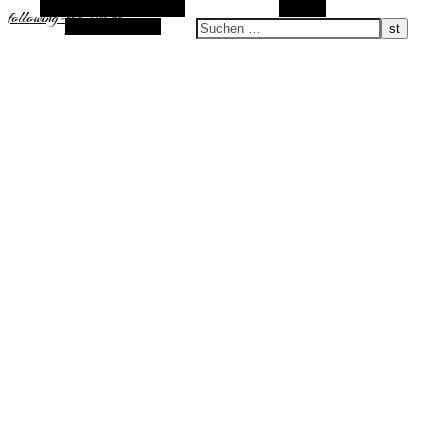
Alternative Seitenleiste
Suchen
following-the-sun.de
Zufallsauswahl