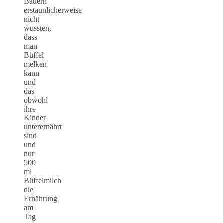
Bauern
erstaunlicherweise
nicht
wussten,
dass
man
Büffel
melken
kann
und
das
obwohl
ihre
Kinder
unterernährt
sind
und
nur
500
ml
Büffelmilch
die
Ernährung
am
Tag