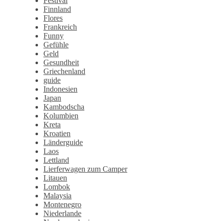
Festival
Finnland
Flores
Frankreich
Funny
Gefühle
Geld
Gesundheit
Griechenland
guide
Indonesien
Japan
Kambodscha
Kolumbien
Kreta
Kroatien
Länderguide
Laos
Lettland
Lierferwagen zum Camper
Litauen
Lombok
Malaysia
Montenegro
Niederlande