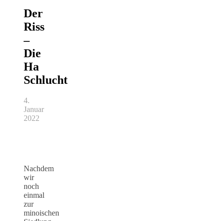
Der
Riss
–
Die
Ha
Schlucht
4.
Januar
2022
Nachdem
wir
noch
einmal
zur
minoischen