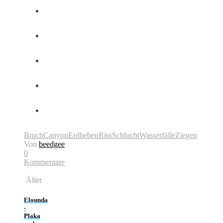
Bruch
Canyon
Erdbeben
Riss
Schlucht
Wasserfälle
Ziegen
Von
beedgee
0
Kommentare
Älter
Elounda
-
Plaka