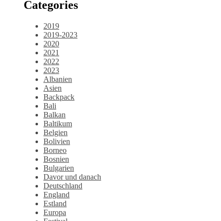
Categories
2019
2019-2023
2020
2021
2022
2023
Albanien
Asien
Backpack
Bali
Balkan
Baltikum
Belgien
Bolivien
Borneo
Bosnien
Bulgarien
Davor und danach
Deutschland
England
Estland
Europa