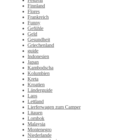
Festival
Finnland
Flores
Frankreich
Funny
Gefühle
Geld
Gesundheit
Griechenland
guide
Indonesien
Japan
Kambodscha
Kolumbien
Kreta
Kroatien
Länderguide
Laos
Lettland
Lierferwagen zum Camper
Litauen
Lombok
Malaysia
Montenegro
Niederlande