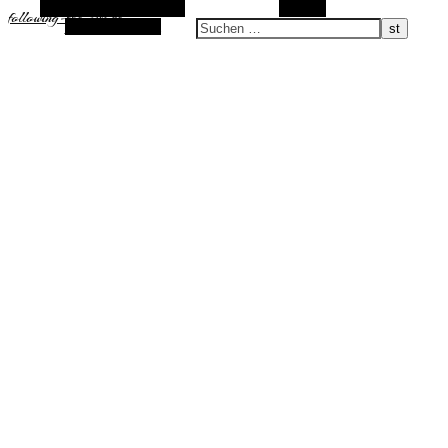
Alternative Seitenleiste
Suchen
following-the-sun.de
Zufallsauswahl