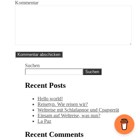
Kommentar
Suchen
Suchen
Recent Posts
Hello world!
Reisetyp. Wie reisen wir?
Weltreise mit Schlafapnoe und Cpapgerät
Einsam auf Weltreise, was nun?
La Paz
Recent Comments