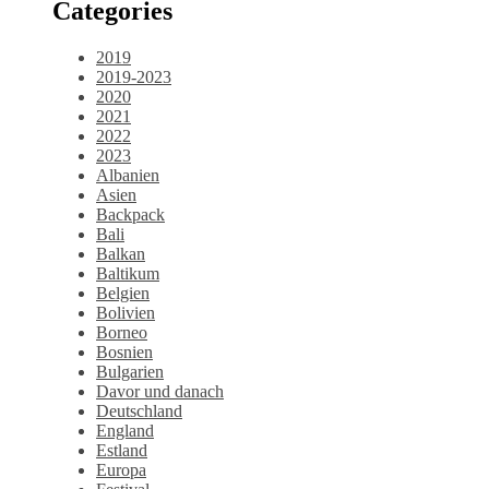
Categories
2019
2019-2023
2020
2021
2022
2023
Albanien
Asien
Backpack
Bali
Balkan
Baltikum
Belgien
Bolivien
Borneo
Bosnien
Bulgarien
Davor und danach
Deutschland
England
Estland
Europa