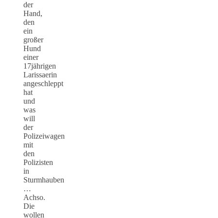
der
Hand,
den
ein
großer
Hund
einer
17jährigen
Larissaerin
angeschleppt
hat
und
was
will
der
Polizeiwagen
mit
den
Polizisten
in
Sturmhauben
…
Achso.
Die
wollen