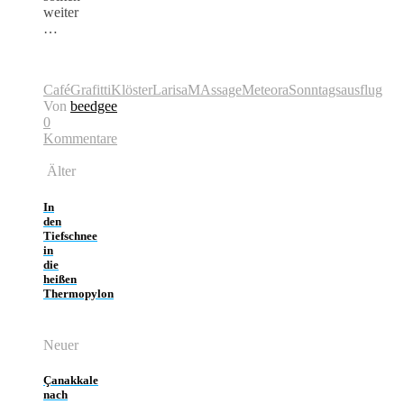
weiter
…
Café
Grafitti
Klöster
Larisa
MAssage
Meteora
Sonntagsausflug
Von
beedgee
0
Kommentare
Älter
In
den
Tiefschnee
in
die
heißen
Thermopylon
Neuer
Çanakkale
nach