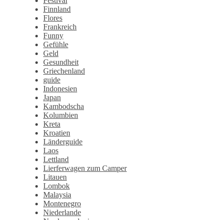
Festival
Finnland
Flores
Frankreich
Funny
Gefühle
Geld
Gesundheit
Griechenland
guide
Indonesien
Japan
Kambodscha
Kolumbien
Kreta
Kroatien
Länderguide
Laos
Lettland
Lierferwagen zum Camper
Litauen
Lombok
Malaysia
Montenegro
Niederlande