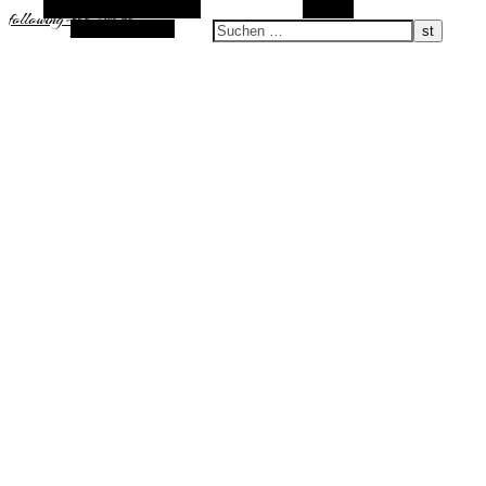
Alternative Seitenleiste
Suchen
following-the-sun.de
Zufallsauswahl