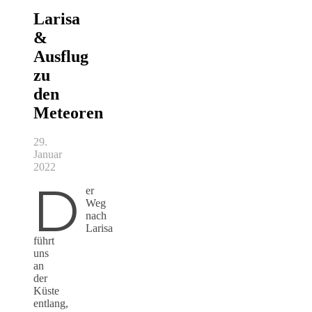
Larisa
&
Ausflug
zu
den
Meteoren
29.
Januar
2022
D
er
Weg
nach
Larisa
führt
uns
an
der
Küste
entlang,