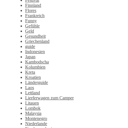
Festival
Finnland
Flores
Frankreich
Funny
Gefühle
Geld
Gesundheit
Griechenland
guide
Indonesien
Japan
Kambodscha
Kolumbien
Kreta
Kroatien
Länderguide
Laos
Lettland
Lierferwagen zum Camper
Litauen
Lombok
Malaysia
Montenegro
Niederlande