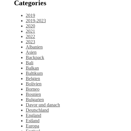
Categories
2019
2019-2023
2020
2021
2022
2023
Albanien
Asien
Backpack
Bali
Balkan
Baltikum
Belgien
Bolivien
Borneo
Bosnien
Bulgarien
Davor und danach
Deutschland
England
Estland
Europa