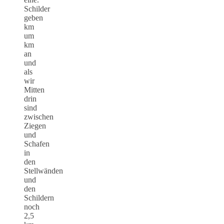
Schilder
geben
km
um
km
an
und
als
wir
Mitten
drin
sind
zwischen
Ziegen
und
Schafen
in
den
Stellwänden
und
den
Schildern
noch
2,5