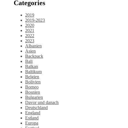
Categories
2019
2019-2023
2020
2021
2022
2023
Albanien
Asien
Backpack
Bali
Balkan
Baltikum
Belgien
Bolivien
Borneo
Bosnien
Bulgarien
Davor und danach
Deutschland
England
Estland
Europa