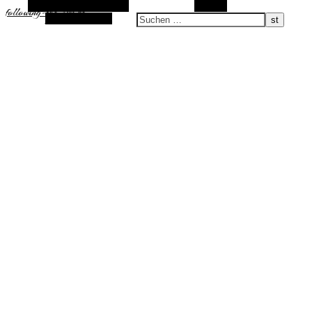
Alternative Seitenleiste
Suchen
following-the-sun.de
Zufallsauswahl