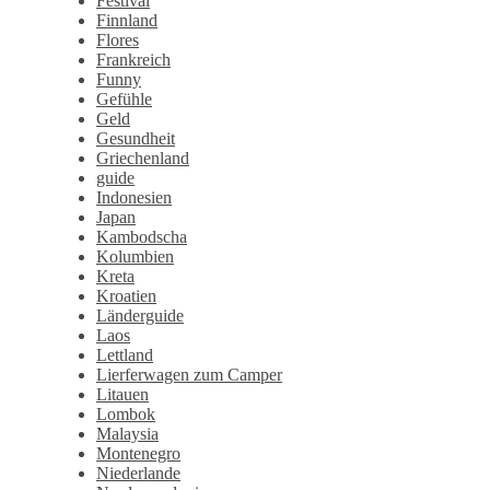
Festival
Finnland
Flores
Frankreich
Funny
Gefühle
Geld
Gesundheit
Griechenland
guide
Indonesien
Japan
Kambodscha
Kolumbien
Kreta
Kroatien
Länderguide
Laos
Lettland
Lierferwagen zum Camper
Litauen
Lombok
Malaysia
Montenegro
Niederlande