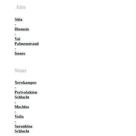
Älter
Sitia
-
Dionosis
-
Vai
Palmenstrand
-
Itanos
Neuer
Xerokampos
-
Perivolakíon
Schlucht
-
Mochlos
-
Voila
-
Sarankina
Schlucht