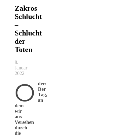
Zakros
Schlucht
–
Schlucht
der
Toten
8.
Januar
2022
O
der:
Der
Tag,
an
dem
wir
aus
Versehen
durch
die