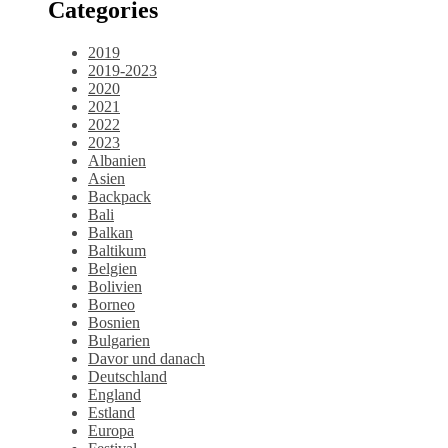
Categories
2019
2019-2023
2020
2021
2022
2023
Albanien
Asien
Backpack
Bali
Balkan
Baltikum
Belgien
Bolivien
Borneo
Bosnien
Bulgarien
Davor und danach
Deutschland
England
Estland
Europa