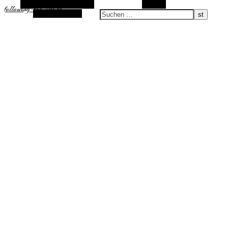
Alternative Seitenleiste
Suchen
following-the-sun.de
Zufallsauswahl