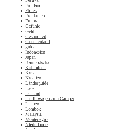
Festival
Finnland
Flores
Frankreich
Funny
Gefühle
Geld
Gesundheit
Griechenland
guide
Indonesien
Japan
Kambodscha
Kolumbien
Kreta
Kroatien
Länderguide
Laos
Lettland
Lierferwagen zum Camper
Litauen
Lombok
Malaysia
Montenegro
Niederlande