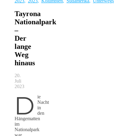
2023
,
2023
,
Kolumbien
,
Südamerika
,
Unterwegs
Tayrona
Nationalpark
–
Der
lange
Weg
hinaus
20.
Juli
2023
D
ie
Nacht
in
den
Hängematten
im
Nationalpark
war