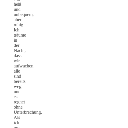
heiß
und
unbequem,
aber
ruhig.
Ich
träume
in
der
Nacht,
dass
wir
aufwachen,
alle
sind
bereits
weg
und
es
regnet
ohne
Unterbrechung.
Als
ich
um